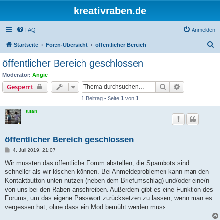
kreativraben.de
FAQ
Anmelden
S
Startseite
Foren-Übersicht
öffentlicher Bereich
u
öffentlicher Bereich geschlossen
c
Moderator:
Angie
h
Suche
Erweiterte S
Gesperrt
e
1 Beitrag • Seite
1
von
1
tulan
öffentlicher Bereich geschlossen
B
4. Juli 2019, 21:07
e
i
Wir mussten das öffentliche Forum abstellen, die Spambots sind
t
schneller als wir löschen können. Bei Anmeldeproblemen kann man den
r
a
Kontaktbutton unten nutzen (neben dem Briefumschlag) und/oder eine/n
g
von uns bei den Raben anschreiben. Außerdem gibt es eine Funktion des
Forums, um das eigene Passwort zurücksetzen zu lassen, wenn man es
vergessen hat, ohne dass ein Mod bemüht werden muss.