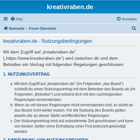
kreativraben.de
FAQ
Anmelden
S
Startseite
Foren-Übersicht
u
kreativraben.de - Nutzungsbedingungen
c
h
Mit dem Zugriff auf „kreativraben.de“
(„https://www.kreativraben.de“) wird zwischen dir und dem
e
Betreiber ein Vertrag mit folgenden Regelungen geschlossen:
1. NUTZUNGSVERTRAG
Mit dem Zugriff auf „kreativraben.de“ (im Folgenden „das Board“)
schließt du einen Nutzungsvertrag mit dem Betreiber des Boards ab (im
Folgenden „Betreiber“) und erklärst dich mit den nachfolgenden
Regelungen einverstanden.
Wenn du mit diesen Regelungen nicht einverstanden bist, so darfst du
das Board nicht weiter nutzen. Für die Nutzung des Boards gelten
jeweils die an dieser Stelle veröffentlichten Regelungen.
Der Nutzungsvertrag wird auf unbestimmte Zeit geschlossen und kann
von beiden Seiten ohne Einhaltung einer Frist jederzeit gekündigt
werden.