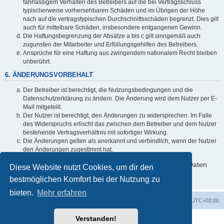
fahrlässigem Verhalten des Betreibers auf die bei Vertragsschluss
typischerweise vorhersehbaren Schäden und im Übrigen der Höhe
nach auf die vertragstypischen Durchschnittsschäden begrenzt. Dies gilt
auch für mittelbare Schäden, insbesondere entgangenen Gewinn.
Die Haftungsbegrenzung der Absätze a bis c gilt sinngemäß auch
zugunsten der Mitarbeiter und Erfüllungsgehilfen des Betreibers.
Ansprüche für eine Haftung aus zwingendem nationalem Recht bleiben
unberührt.
6. ÄNDERUNGSVORBEHALT
Der Betreiber ist berechtigt, die Nutzungsbedingungen und die
Datenschutzerklärung zu ändern. Die Änderung wird dem Nutzer per E-
Mail mitgeteilt.
Der Nutzer ist berechtigt, den Änderungen zu widersprechen. Im Falle
des Widerspruchs erlischt das zwischen dem Betreiber und dem Nutzer
bestehende Vertragsverhältnis mit sofortiger Wirkung.
Die Änderungen gelten als anerkannt und verbindlich, wenn der Nutzer
den Änderungen zugestimmt hat.
Informationen über den Umgang mit deinen persönlichen Daten
Diese Website nutzt Cookies, um dir den
sind in der Datenschutzerklärung enthalten.
bestmöglichen Komfort bei der Nutzung zu
bieten.
Mehr erfahren
Startseite
Foren-Übersicht
Alle Zeiten sind
UTC+02:00
Verstanden!
Powered by
phpBB
® Forum Software © phpBB Limited