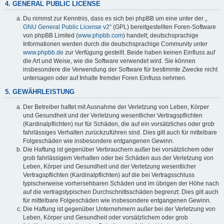
4. GENERAL PUBLIC LICENSE
Du nimmst zur Kenntnis, dass es sich bei phpBB um eine unter der „
GNU General Public License v2
“ (GPL) bereitgestellten Foren-Software
von phpBB Limited (
www.phpbb.com
) handelt; deutschsprachige
Informationen werden durch die deutschsprachige Community unter
www.phpbb.de
zur Verfügung gestellt. Beide haben keinen Einfluss auf
die Art und Weise, wie die Software verwendet wird. Sie können
insbesondere die Verwendung der Software für bestimmte Zwecke nicht
untersagen oder auf Inhalte fremder Foren Einfluss nehmen.
5. GEWÄHRLEISTUNG
Der Betreiber haftet mit Ausnahme der Verletzung von Leben, Körper
und Gesundheit und der Verletzung wesentlicher Vertragspflichten
(Kardinalpflichten) nur für Schäden, die auf ein vorsätzliches oder grob
fahrlässiges Verhalten zurückzuführen sind. Dies gilt auch für mittelbare
Folgeschäden wie insbesondere entgangenen Gewinn.
Die Haftung ist gegenüber Verbrauchern außer bei vorsätzlichem oder
grob fahrlässigem Verhalten oder bei Schäden aus der Verletzung von
Leben, Körper und Gesundheit und der Verletzung wesentlicher
Vertragspflichten (Kardinalpflichten) auf die bei Vertragsschluss
typischerweise vorhersehbaren Schäden und im übrigen der Höhe nach
auf die vertragstypischen Durchschnittsschäden begrenzt. Dies gilt auch
für mittelbare Folgeschäden wie insbesondere entgangenen Gewinn.
Die Haftung ist gegenüber Unternehmern außer bei der Verletzung von
Leben, Körper und Gesundheit oder vorsätzlichem oder grob