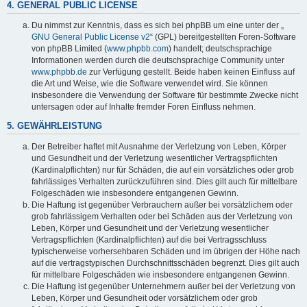
4. GENERAL PUBLIC LICENSE
Du nimmst zur Kenntnis, dass es sich bei phpBB um eine unter der „
GNU General Public License v2
“ (GPL) bereitgestellten Foren-Software
von phpBB Limited (
www.phpbb.com
) handelt; deutschsprachige
Informationen werden durch die deutschsprachige Community unter
www.phpbb.de
zur Verfügung gestellt. Beide haben keinen Einfluss auf
die Art und Weise, wie die Software verwendet wird. Sie können
insbesondere die Verwendung der Software für bestimmte Zwecke nicht
untersagen oder auf Inhalte fremder Foren Einfluss nehmen.
5. GEWÄHRLEISTUNG
Der Betreiber haftet mit Ausnahme der Verletzung von Leben, Körper
und Gesundheit und der Verletzung wesentlicher Vertragspflichten
(Kardinalpflichten) nur für Schäden, die auf ein vorsätzliches oder grob
fahrlässiges Verhalten zurückzuführen sind. Dies gilt auch für mittelbare
Folgeschäden wie insbesondere entgangenen Gewinn.
Die Haftung ist gegenüber Verbrauchern außer bei vorsätzlichem oder
grob fahrlässigem Verhalten oder bei Schäden aus der Verletzung von
Leben, Körper und Gesundheit und der Verletzung wesentlicher
Vertragspflichten (Kardinalpflichten) auf die bei Vertragsschluss
typischerweise vorhersehbaren Schäden und im übrigen der Höhe nach
auf die vertragstypischen Durchschnittsschäden begrenzt. Dies gilt auch
für mittelbare Folgeschäden wie insbesondere entgangenen Gewinn.
Die Haftung ist gegenüber Unternehmern außer bei der Verletzung von
Leben, Körper und Gesundheit oder vorsätzlichem oder grob