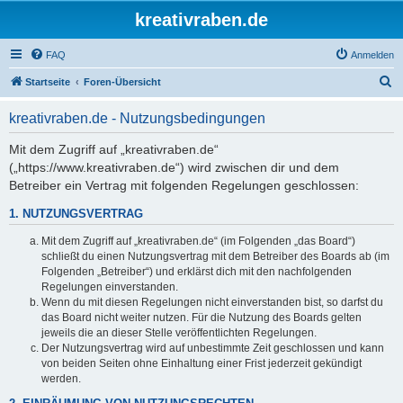
kreativraben.de
FAQ
Anmelden
S
Startseite
Foren-Übersicht
u
kreativraben.de - Nutzungsbedingungen
c
h
Mit dem Zugriff auf „kreativraben.de“
(„https://www.kreativraben.de“) wird zwischen dir und dem
e
Betreiber ein Vertrag mit folgenden Regelungen geschlossen:
1. NUTZUNGSVERTRAG
Mit dem Zugriff auf „kreativraben.de“ (im Folgenden „das Board“)
schließt du einen Nutzungsvertrag mit dem Betreiber des Boards ab (im
Folgenden „Betreiber“) und erklärst dich mit den nachfolgenden
Regelungen einverstanden.
Wenn du mit diesen Regelungen nicht einverstanden bist, so darfst du
das Board nicht weiter nutzen. Für die Nutzung des Boards gelten
jeweils die an dieser Stelle veröffentlichten Regelungen.
Der Nutzungsvertrag wird auf unbestimmte Zeit geschlossen und kann
von beiden Seiten ohne Einhaltung einer Frist jederzeit gekündigt
werden.