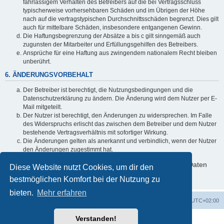
fahrlässigem Verhalten des Betreibers auf die bei Vertragsschluss
typischerweise vorhersehbaren Schäden und im Übrigen der Höhe
nach auf die vertragstypischen Durchschnittsschäden begrenzt. Dies gilt
auch für mittelbare Schäden, insbesondere entgangenen Gewinn.
Die Haftungsbegrenzung der Absätze a bis c gilt sinngemäß auch
zugunsten der Mitarbeiter und Erfüllungsgehilfen des Betreibers.
Ansprüche für eine Haftung aus zwingendem nationalem Recht bleiben
unberührt.
6. ÄNDERUNGSVORBEHALT
Der Betreiber ist berechtigt, die Nutzungsbedingungen und die
Datenschutzerklärung zu ändern. Die Änderung wird dem Nutzer per E-
Mail mitgeteilt.
Der Nutzer ist berechtigt, den Änderungen zu widersprechen. Im Falle
des Widerspruchs erlischt das zwischen dem Betreiber und dem Nutzer
bestehende Vertragsverhältnis mit sofortiger Wirkung.
Die Änderungen gelten als anerkannt und verbindlich, wenn der Nutzer
den Änderungen zugestimmt hat.
Informationen über den Umgang mit deinen persönlichen Daten
Diese Website nutzt Cookies, um dir den
sind in der Datenschutzerklärung enthalten.
bestmöglichen Komfort bei der Nutzung zu
bieten.
Mehr erfahren
Startseite
Foren-Übersicht
Alle Zeiten sind
UTC+02:00
Verstanden!
Powered by
phpBB
® Forum Software © phpBB Limited