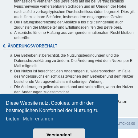
fahrlässigem Verhalten des Betreibers auf die bei Vertragsschluss
typischerweise vorhersehbaren Schäden und im Übrigen der Höhe
nach auf die vertragstypischen Durchschnittsschäden begrenzt. Dies gilt
auch für mittelbare Schäden, insbesondere entgangenen Gewinn.
Die Haftungsbegrenzung der Absätze a bis c gilt sinngemäß auch
zugunsten der Mitarbeiter und Erfüllungsgehilfen des Betreibers.
Ansprüche für eine Haftung aus zwingendem nationalem Recht bleiben
unberührt.
6. ÄNDERUNGSVORBEHALT
Der Betreiber ist berechtigt, die Nutzungsbedingungen und die
Datenschutzerklärung zu ändern. Die Änderung wird dem Nutzer per E-
Mail mitgeteilt.
Der Nutzer ist berechtigt, den Änderungen zu widersprechen. Im Falle
des Widerspruchs erlischt das zwischen dem Betreiber und dem Nutzer
bestehende Vertragsverhältnis mit sofortiger Wirkung.
Die Änderungen gelten als anerkannt und verbindlich, wenn der Nutzer
den Änderungen zugestimmt hat.
Informationen über den Umgang mit deinen persönlichen Daten
Diese Website nutzt Cookies, um dir den
sind in der Datenschutzerklärung enthalten.
bestmöglichen Komfort bei der Nutzung zu
bieten.
Mehr erfahren
Startseite
Foren-Übersicht
Alle Zeiten sind
UTC+02:00
Verstanden!
Powered by
phpBB
® Forum Software © phpBB Limited