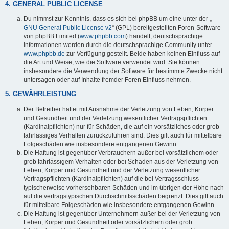
4. GENERAL PUBLIC LICENSE
Du nimmst zur Kenntnis, dass es sich bei phpBB um eine unter der „
GNU General Public License v2
“ (GPL) bereitgestellten Foren-Software
von phpBB Limited (
www.phpbb.com
) handelt; deutschsprachige
Informationen werden durch die deutschsprachige Community unter
www.phpbb.de
zur Verfügung gestellt. Beide haben keinen Einfluss auf
die Art und Weise, wie die Software verwendet wird. Sie können
insbesondere die Verwendung der Software für bestimmte Zwecke nicht
untersagen oder auf Inhalte fremder Foren Einfluss nehmen.
5. GEWÄHRLEISTUNG
Der Betreiber haftet mit Ausnahme der Verletzung von Leben, Körper
und Gesundheit und der Verletzung wesentlicher Vertragspflichten
(Kardinalpflichten) nur für Schäden, die auf ein vorsätzliches oder grob
fahrlässiges Verhalten zurückzuführen sind. Dies gilt auch für mittelbare
Folgeschäden wie insbesondere entgangenen Gewinn.
Die Haftung ist gegenüber Verbrauchern außer bei vorsätzlichem oder
grob fahrlässigem Verhalten oder bei Schäden aus der Verletzung von
Leben, Körper und Gesundheit und der Verletzung wesentlicher
Vertragspflichten (Kardinalpflichten) auf die bei Vertragsschluss
typischerweise vorhersehbaren Schäden und im übrigen der Höhe nach
auf die vertragstypischen Durchschnittsschäden begrenzt. Dies gilt auch
für mittelbare Folgeschäden wie insbesondere entgangenen Gewinn.
Die Haftung ist gegenüber Unternehmern außer bei der Verletzung von
Leben, Körper und Gesundheit oder vorsätzlichem oder grob