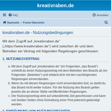
kreativraben.de
FAQ
Anmelden
S
Startseite
Foren-Übersicht
u
kreativraben.de - Nutzungsbedingungen
c
h
Mit dem Zugriff auf „kreativraben.de“
(„https://www.kreativraben.de“) wird zwischen dir und dem
e
Betreiber ein Vertrag mit folgenden Regelungen geschlossen:
1. NUTZUNGSVERTRAG
Mit dem Zugriff auf „kreativraben.de“ (im Folgenden „das Board“)
schließt du einen Nutzungsvertrag mit dem Betreiber des Boards ab (im
Folgenden „Betreiber“) und erklärst dich mit den nachfolgenden
Regelungen einverstanden.
Wenn du mit diesen Regelungen nicht einverstanden bist, so darfst du
das Board nicht weiter nutzen. Für die Nutzung des Boards gelten
jeweils die an dieser Stelle veröffentlichten Regelungen.
Der Nutzungsvertrag wird auf unbestimmte Zeit geschlossen und kann
von beiden Seiten ohne Einhaltung einer Frist jederzeit gekündigt
werden.