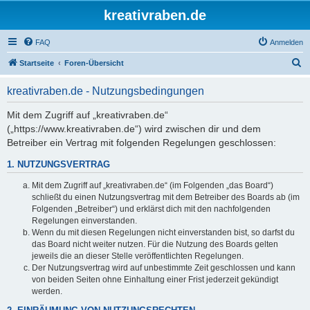
kreativraben.de
FAQ
Anmelden
S
Startseite
Foren-Übersicht
u
kreativraben.de - Nutzungsbedingungen
c
h
Mit dem Zugriff auf „kreativraben.de“
(„https://www.kreativraben.de“) wird zwischen dir und dem
e
Betreiber ein Vertrag mit folgenden Regelungen geschlossen:
1. NUTZUNGSVERTRAG
Mit dem Zugriff auf „kreativraben.de“ (im Folgenden „das Board“)
schließt du einen Nutzungsvertrag mit dem Betreiber des Boards ab (im
Folgenden „Betreiber“) und erklärst dich mit den nachfolgenden
Regelungen einverstanden.
Wenn du mit diesen Regelungen nicht einverstanden bist, so darfst du
das Board nicht weiter nutzen. Für die Nutzung des Boards gelten
jeweils die an dieser Stelle veröffentlichten Regelungen.
Der Nutzungsvertrag wird auf unbestimmte Zeit geschlossen und kann
von beiden Seiten ohne Einhaltung einer Frist jederzeit gekündigt
werden.