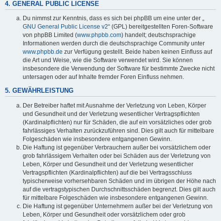
4. GENERAL PUBLIC LICENSE
Du nimmst zur Kenntnis, dass es sich bei phpBB um eine unter der „
GNU General Public License v2
“ (GPL) bereitgestellten Foren-Software
von phpBB Limited (
www.phpbb.com
) handelt; deutschsprachige
Informationen werden durch die deutschsprachige Community unter
www.phpbb.de
zur Verfügung gestellt. Beide haben keinen Einfluss auf
die Art und Weise, wie die Software verwendet wird. Sie können
insbesondere die Verwendung der Software für bestimmte Zwecke nicht
untersagen oder auf Inhalte fremder Foren Einfluss nehmen.
5. GEWÄHRLEISTUNG
Der Betreiber haftet mit Ausnahme der Verletzung von Leben, Körper
und Gesundheit und der Verletzung wesentlicher Vertragspflichten
(Kardinalpflichten) nur für Schäden, die auf ein vorsätzliches oder grob
fahrlässiges Verhalten zurückzuführen sind. Dies gilt auch für mittelbare
Folgeschäden wie insbesondere entgangenen Gewinn.
Die Haftung ist gegenüber Verbrauchern außer bei vorsätzlichem oder
grob fahrlässigem Verhalten oder bei Schäden aus der Verletzung von
Leben, Körper und Gesundheit und der Verletzung wesentlicher
Vertragspflichten (Kardinalpflichten) auf die bei Vertragsschluss
typischerweise vorhersehbaren Schäden und im übrigen der Höhe nach
auf die vertragstypischen Durchschnittsschäden begrenzt. Dies gilt auch
für mittelbare Folgeschäden wie insbesondere entgangenen Gewinn.
Die Haftung ist gegenüber Unternehmern außer bei der Verletzung von
Leben, Körper und Gesundheit oder vorsätzlichem oder grob