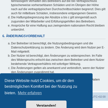
fahrlässigem Verhalten des Betreibers auf die bei Vertragsschluss
typischerweise vorhersehbaren Schäden und im Übrigen der Höhe
nach auf die vertragstypischen Durchschnittsschäden begrenzt. Dies gilt
auch für mittelbare Schäden, insbesondere entgangenen Gewinn.
Die Haftungsbegrenzung der Absätze a bis c gilt sinngemäß auch
zugunsten der Mitarbeiter und Erfüllungsgehilfen des Betreibers.
Ansprüche für eine Haftung aus zwingendem nationalem Recht bleiben
unberührt.
6. ÄNDERUNGSVORBEHALT
Der Betreiber ist berechtigt, die Nutzungsbedingungen und die
Datenschutzerklärung zu ändern. Die Änderung wird dem Nutzer per E-
Mail mitgeteilt.
Der Nutzer ist berechtigt, den Änderungen zu widersprechen. Im Falle
des Widerspruchs erlischt das zwischen dem Betreiber und dem Nutzer
bestehende Vertragsverhältnis mit sofortiger Wirkung.
Die Änderungen gelten als anerkannt und verbindlich, wenn der Nutzer
den Änderungen zugestimmt hat.
Informationen über den Umgang mit deinen persönlichen Daten
Diese Website nutzt Cookies, um dir den
sind in der Datenschutzerklärung enthalten.
bestmöglichen Komfort bei der Nutzung zu
bieten.
Mehr erfahren
Startseite
Foren-Übersicht
Alle Zeiten sind
UTC+02:00
Verstanden!
Powered by
phpBB
® Forum Software © phpBB Limited