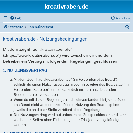
kreativraben.de
FAQ
Anmelden
S
Startseite
Foren-Übersicht
u
kreativraben.de - Nutzungsbedingungen
c
h
Mit dem Zugriff auf „kreativraben.de“
(„https://www.kreativraben.de“) wird zwischen dir und dem
e
Betreiber ein Vertrag mit folgenden Regelungen geschlossen:
1. NUTZUNGSVERTRAG
Mit dem Zugriff auf „kreativraben.de“ (im Folgenden „das Board“)
schließt du einen Nutzungsvertrag mit dem Betreiber des Boards ab (im
Folgenden „Betreiber“) und erklärst dich mit den nachfolgenden
Regelungen einverstanden.
Wenn du mit diesen Regelungen nicht einverstanden bist, so darfst du
das Board nicht weiter nutzen. Für die Nutzung des Boards gelten
jeweils die an dieser Stelle veröffentlichten Regelungen.
Der Nutzungsvertrag wird auf unbestimmte Zeit geschlossen und kann
von beiden Seiten ohne Einhaltung einer Frist jederzeit gekündigt
werden.