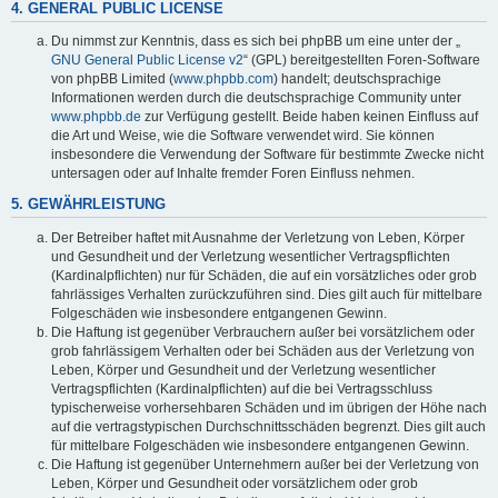
4. GENERAL PUBLIC LICENSE
Du nimmst zur Kenntnis, dass es sich bei phpBB um eine unter der „
GNU General Public License v2
“ (GPL) bereitgestellten Foren-Software
von phpBB Limited (
www.phpbb.com
) handelt; deutschsprachige
Informationen werden durch die deutschsprachige Community unter
www.phpbb.de
zur Verfügung gestellt. Beide haben keinen Einfluss auf
die Art und Weise, wie die Software verwendet wird. Sie können
insbesondere die Verwendung der Software für bestimmte Zwecke nicht
untersagen oder auf Inhalte fremder Foren Einfluss nehmen.
5. GEWÄHRLEISTUNG
Der Betreiber haftet mit Ausnahme der Verletzung von Leben, Körper
und Gesundheit und der Verletzung wesentlicher Vertragspflichten
(Kardinalpflichten) nur für Schäden, die auf ein vorsätzliches oder grob
fahrlässiges Verhalten zurückzuführen sind. Dies gilt auch für mittelbare
Folgeschäden wie insbesondere entgangenen Gewinn.
Die Haftung ist gegenüber Verbrauchern außer bei vorsätzlichem oder
grob fahrlässigem Verhalten oder bei Schäden aus der Verletzung von
Leben, Körper und Gesundheit und der Verletzung wesentlicher
Vertragspflichten (Kardinalpflichten) auf die bei Vertragsschluss
typischerweise vorhersehbaren Schäden und im übrigen der Höhe nach
auf die vertragstypischen Durchschnittsschäden begrenzt. Dies gilt auch
für mittelbare Folgeschäden wie insbesondere entgangenen Gewinn.
Die Haftung ist gegenüber Unternehmern außer bei der Verletzung von
Leben, Körper und Gesundheit oder vorsätzlichem oder grob