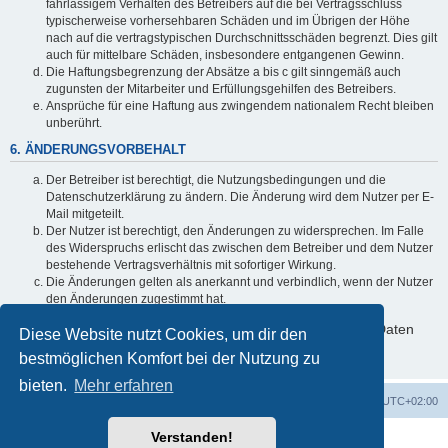
fahrlässigem Verhalten des Betreibers auf die bei Vertragsschluss
typischerweise vorhersehbaren Schäden und im Übrigen der Höhe
nach auf die vertragstypischen Durchschnittsschäden begrenzt. Dies gilt
auch für mittelbare Schäden, insbesondere entgangenen Gewinn.
Die Haftungsbegrenzung der Absätze a bis c gilt sinngemäß auch
zugunsten der Mitarbeiter und Erfüllungsgehilfen des Betreibers.
Ansprüche für eine Haftung aus zwingendem nationalem Recht bleiben
unberührt.
6. ÄNDERUNGSVORBEHALT
Der Betreiber ist berechtigt, die Nutzungsbedingungen und die
Datenschutzerklärung zu ändern. Die Änderung wird dem Nutzer per E-
Mail mitgeteilt.
Der Nutzer ist berechtigt, den Änderungen zu widersprechen. Im Falle
des Widerspruchs erlischt das zwischen dem Betreiber und dem Nutzer
bestehende Vertragsverhältnis mit sofortiger Wirkung.
Die Änderungen gelten als anerkannt und verbindlich, wenn der Nutzer
den Änderungen zugestimmt hat.
Informationen über den Umgang mit deinen persönlichen Daten
Diese Website nutzt Cookies, um dir den
sind in der Datenschutzerklärung enthalten.
bestmöglichen Komfort bei der Nutzung zu
bieten.
Mehr erfahren
Startseite
Foren-Übersicht
Alle Zeiten sind
UTC+02:00
Verstanden!
Powered by
phpBB
® Forum Software © phpBB Limited