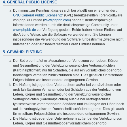
4. GENERAL PUBLIC LICENSE
Du nimmst zur Kenntnis, dass es sich bei phpBB um eine unter der „
GNU General Public License v2
“ (GPL) bereitgestellten Foren-Software
von phpBB Limited (
www.phpbb.com
) handelt; deutschsprachige
Informationen werden durch die deutschsprachige Community unter
www.phpbb.de
zur Verfügung gestellt. Beide haben keinen Einfluss auf
die Art und Weise, wie die Software verwendet wird. Sie können
insbesondere die Verwendung der Software für bestimmte Zwecke nicht
untersagen oder auf Inhalte fremder Foren Einfluss nehmen.
5. GEWÄHRLEISTUNG
Der Betreiber haftet mit Ausnahme der Verletzung von Leben, Körper
und Gesundheit und der Verletzung wesentlicher Vertragspflichten
(Kardinalpflichten) nur für Schäden, die auf ein vorsätzliches oder grob
fahrlässiges Verhalten zurückzuführen sind. Dies gilt auch für mittelbare
Folgeschäden wie insbesondere entgangenen Gewinn.
Die Haftung ist gegenüber Verbrauchern außer bei vorsätzlichem oder
grob fahrlässigem Verhalten oder bei Schäden aus der Verletzung von
Leben, Körper und Gesundheit und der Verletzung wesentlicher
Vertragspflichten (Kardinalpflichten) auf die bei Vertragsschluss
typischerweise vorhersehbaren Schäden und im übrigen der Höhe nach
auf die vertragstypischen Durchschnittsschäden begrenzt. Dies gilt auch
für mittelbare Folgeschäden wie insbesondere entgangenen Gewinn.
Die Haftung ist gegenüber Unternehmern außer bei der Verletzung von
Leben, Körper und Gesundheit oder vorsätzlichem oder grob