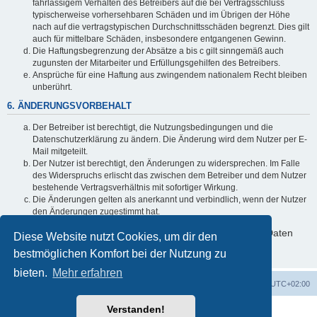
fahrlässigem Verhalten des Betreibers auf die bei Vertragsschluss
typischerweise vorhersehbaren Schäden und im Übrigen der Höhe
nach auf die vertragstypischen Durchschnittsschäden begrenzt. Dies gilt
auch für mittelbare Schäden, insbesondere entgangenen Gewinn.
Die Haftungsbegrenzung der Absätze a bis c gilt sinngemäß auch
zugunsten der Mitarbeiter und Erfüllungsgehilfen des Betreibers.
Ansprüche für eine Haftung aus zwingendem nationalem Recht bleiben
unberührt.
6. ÄNDERUNGSVORBEHALT
Der Betreiber ist berechtigt, die Nutzungsbedingungen und die
Datenschutzerklärung zu ändern. Die Änderung wird dem Nutzer per E-
Mail mitgeteilt.
Der Nutzer ist berechtigt, den Änderungen zu widersprechen. Im Falle
des Widerspruchs erlischt das zwischen dem Betreiber und dem Nutzer
bestehende Vertragsverhältnis mit sofortiger Wirkung.
Die Änderungen gelten als anerkannt und verbindlich, wenn der Nutzer
den Änderungen zugestimmt hat.
Informationen über den Umgang mit deinen persönlichen Daten
Diese Website nutzt Cookies, um dir den
sind in der Datenschutzerklärung enthalten.
bestmöglichen Komfort bei der Nutzung zu
bieten.
Mehr erfahren
Startseite
Foren-Übersicht
Alle Zeiten sind
UTC+02:00
Verstanden!
Powered by
phpBB
® Forum Software © phpBB Limited