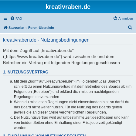
kreativraben.de
FAQ
Anmelden
S
Startseite
Foren-Übersicht
u
kreativraben.de - Nutzungsbedingungen
c
h
Mit dem Zugriff auf „kreativraben.de“
(„https://www.kreativraben.de“) wird zwischen dir und dem
e
Betreiber ein Vertrag mit folgenden Regelungen geschlossen:
1. NUTZUNGSVERTRAG
Mit dem Zugriff auf „kreativraben.de“ (im Folgenden „das Board“)
schließt du einen Nutzungsvertrag mit dem Betreiber des Boards ab (im
Folgenden „Betreiber“) und erklärst dich mit den nachfolgenden
Regelungen einverstanden.
Wenn du mit diesen Regelungen nicht einverstanden bist, so darfst du
das Board nicht weiter nutzen. Für die Nutzung des Boards gelten
jeweils die an dieser Stelle veröffentlichten Regelungen.
Der Nutzungsvertrag wird auf unbestimmte Zeit geschlossen und kann
von beiden Seiten ohne Einhaltung einer Frist jederzeit gekündigt
werden.