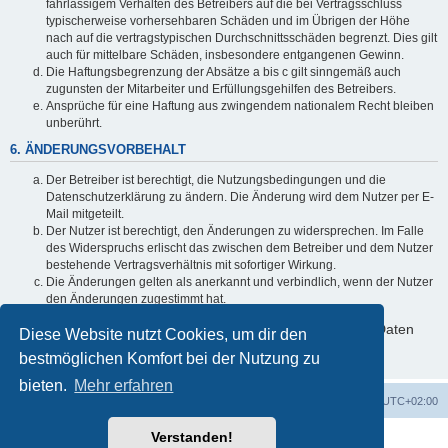
fahrlässigem Verhalten des Betreibers auf die bei Vertragsschluss
typischerweise vorhersehbaren Schäden und im Übrigen der Höhe
nach auf die vertragstypischen Durchschnittsschäden begrenzt. Dies gilt
auch für mittelbare Schäden, insbesondere entgangenen Gewinn.
Die Haftungsbegrenzung der Absätze a bis c gilt sinngemäß auch
zugunsten der Mitarbeiter und Erfüllungsgehilfen des Betreibers.
Ansprüche für eine Haftung aus zwingendem nationalem Recht bleiben
unberührt.
6. ÄNDERUNGSVORBEHALT
Der Betreiber ist berechtigt, die Nutzungsbedingungen und die
Datenschutzerklärung zu ändern. Die Änderung wird dem Nutzer per E-
Mail mitgeteilt.
Der Nutzer ist berechtigt, den Änderungen zu widersprechen. Im Falle
des Widerspruchs erlischt das zwischen dem Betreiber und dem Nutzer
bestehende Vertragsverhältnis mit sofortiger Wirkung.
Die Änderungen gelten als anerkannt und verbindlich, wenn der Nutzer
den Änderungen zugestimmt hat.
Informationen über den Umgang mit deinen persönlichen Daten
Diese Website nutzt Cookies, um dir den
sind in der Datenschutzerklärung enthalten.
bestmöglichen Komfort bei der Nutzung zu
bieten.
Mehr erfahren
Startseite
Foren-Übersicht
Alle Zeiten sind
UTC+02:00
Verstanden!
Powered by
phpBB
® Forum Software © phpBB Limited