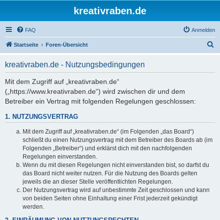
kreativraben.de
FAQ
Anmelden
S
Startseite
Foren-Übersicht
u
kreativraben.de - Nutzungsbedingungen
c
h
Mit dem Zugriff auf „kreativraben.de“
(„https://www.kreativraben.de“) wird zwischen dir und dem
e
Betreiber ein Vertrag mit folgenden Regelungen geschlossen:
1. NUTZUNGSVERTRAG
Mit dem Zugriff auf „kreativraben.de“ (im Folgenden „das Board“)
schließt du einen Nutzungsvertrag mit dem Betreiber des Boards ab (im
Folgenden „Betreiber“) und erklärst dich mit den nachfolgenden
Regelungen einverstanden.
Wenn du mit diesen Regelungen nicht einverstanden bist, so darfst du
das Board nicht weiter nutzen. Für die Nutzung des Boards gelten
jeweils die an dieser Stelle veröffentlichten Regelungen.
Der Nutzungsvertrag wird auf unbestimmte Zeit geschlossen und kann
von beiden Seiten ohne Einhaltung einer Frist jederzeit gekündigt
werden.