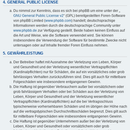
4. GENERAL PUBLIC LICENSE
Du nimmst zur Kenntnis, dass es sich bei phpBB um eine unter der „
GNU General Public License v2
“ (GPL) bereitgestellten Foren-Software
von phpBB Limited (
www.phpbb.com
) handelt; deutschsprachige
Informationen werden durch die deutschsprachige Community unter
www.phpbb.de
zur Verfügung gestellt. Beide haben keinen Einfluss auf
die Art und Weise, wie die Software verwendet wird. Sie können
insbesondere die Verwendung der Software für bestimmte Zwecke nicht
untersagen oder auf Inhalte fremder Foren Einfluss nehmen.
5. GEWÄHRLEISTUNG
Der Betreiber haftet mit Ausnahme der Verletzung von Leben, Körper
und Gesundheit und der Verletzung wesentlicher Vertragspflichten
(Kardinalpflichten) nur für Schäden, die auf ein vorsätzliches oder grob
fahrlässiges Verhalten zurückzuführen sind. Dies gilt auch für mittelbare
Folgeschäden wie insbesondere entgangenen Gewinn.
Die Haftung ist gegenüber Verbrauchern außer bei vorsätzlichem oder
grob fahrlässigem Verhalten oder bei Schäden aus der Verletzung von
Leben, Körper und Gesundheit und der Verletzung wesentlicher
Vertragspflichten (Kardinalpflichten) auf die bei Vertragsschluss
typischerweise vorhersehbaren Schäden und im übrigen der Höhe nach
auf die vertragstypischen Durchschnittsschäden begrenzt. Dies gilt auch
für mittelbare Folgeschäden wie insbesondere entgangenen Gewinn.
Die Haftung ist gegenüber Unternehmern außer bei der Verletzung von
Leben, Körper und Gesundheit oder vorsätzlichem oder grob