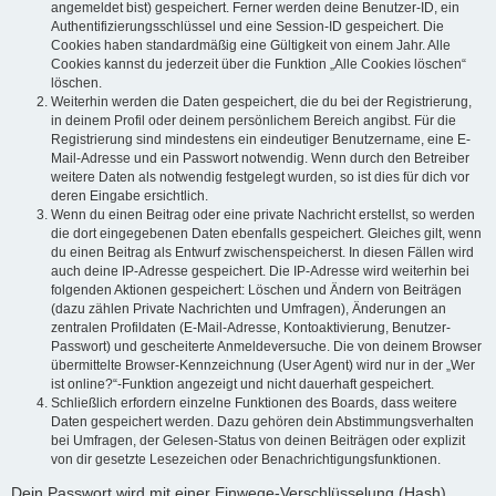
angemeldet bist) gespeichert. Ferner werden deine Benutzer-ID, ein
Authentifizierungsschlüssel und eine Session-ID gespeichert. Die
Cookies haben standardmäßig eine Gültigkeit von einem Jahr. Alle
Cookies kannst du jederzeit über die Funktion „Alle Cookies löschen“
löschen.
Weiterhin werden die Daten gespeichert, die du bei der Registrierung,
in deinem Profil oder deinem persönlichem Bereich angibst. Für die
Registrierung sind mindestens ein eindeutiger Benutzername, eine E-
Mail-Adresse und ein Passwort notwendig. Wenn durch den Betreiber
weitere Daten als notwendig festgelegt wurden, so ist dies für dich vor
deren Eingabe ersichtlich.
Wenn du einen Beitrag oder eine private Nachricht erstellst, so werden
die dort eingegebenen Daten ebenfalls gespeichert. Gleiches gilt, wenn
du einen Beitrag als Entwurf zwischenspeicherst. In diesen Fällen wird
auch deine IP-Adresse gespeichert. Die IP-Adresse wird weiterhin bei
folgenden Aktionen gespeichert: Löschen und Ändern von Beiträgen
(dazu zählen Private Nachrichten und Umfragen), Änderungen an
zentralen Profildaten (E-Mail-Adresse, Kontoaktivierung, Benutzer-
Passwort) und gescheiterte Anmeldeversuche. Die von deinem Browser
übermittelte Browser-Kennzeichnung (User Agent) wird nur in der „Wer
ist online?“-Funktion angezeigt und nicht dauerhaft gespeichert.
Schließlich erfordern einzelne Funktionen des Boards, dass weitere
Daten gespeichert werden. Dazu gehören dein Abstimmungsverhalten
bei Umfragen, der Gelesen-Status von deinen Beiträgen oder explizit
von dir gesetzte Lesezeichen oder Benachrichtigungsfunktionen.
Dein Passwort wird mit einer Einwege-Verschlüsselung (Hash)