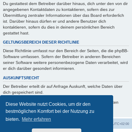
Du gestattest dem Betreiber darüber hinaus, dich unter den von dir
angegebenen Kontaktdaten zu kontaktieren, sofern dies zur
Übermittlung zentraler Informationen über das Board erforderlich
ist. Darüber hinaus dürfen er und andere Benutzer dich
kontaktieren, sofern du dies in deinem persönlichen Bereich
gestattet hast.
GELTUNGSBEREICH DIESER RICHTLINIE
Diese Richtlinie umfasst nur den Bereich der Seiten, die die phpBB-
Software umfassen. Sofern der Betreiber in anderen Bereichen
seiner Software weitere personenbezogene Daten verarbeitet, wird
er dich darüber gesondert informieren.
AUSKUNFTSRECHT
Der Betreiber erteilt dir auf Anfrage Auskunft, welche Daten über
dich gespeichert sind.
Du kannst jederzeit die Löschung bzw. Sperrung deiner Daten
Diese Website nutzt Cookies, um dir den
verlangen. Kontaktiere hierzu bitte den Betreiber.
bestmöglichen Komfort bei der Nutzung zu
bieten.
Mehr erfahren
Startseite
Foren-Übersicht
Alle Zeiten sind
UTC+02:00