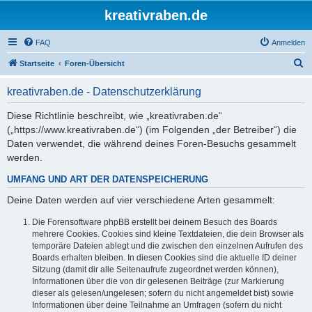
kreativraben.de
FAQ
Anmelden
S
Startseite
Foren-Übersicht
u
kreativraben.de - Datenschutzerklärung
c
h
Diese Richtlinie beschreibt, wie „kreativraben.de“
(„https://www.kreativraben.de“) (im Folgenden „der Betreiber“) die
e
Daten verwendet, die während deines Foren-Besuchs gesammelt
werden.
UMFANG UND ART DER DATENSPEICHERUNG
Deine Daten werden auf vier verschiedene Arten gesammelt:
Die Forensoftware phpBB erstellt bei deinem Besuch des Boards
mehrere Cookies. Cookies sind kleine Textdateien, die dein Browser als
temporäre Dateien ablegt und die zwischen den einzelnen Aufrufen des
Boards erhalten bleiben. In diesen Cookies sind die aktuelle ID deiner
Sitzung (damit dir alle Seitenaufrufe zugeordnet werden können),
Informationen über die von dir gelesenen Beiträge (zur Markierung
dieser als gelesen/ungelesen; sofern du nicht angemeldet bist) sowie
Informationen über deine Teilnahme an Umfragen (sofern du nicht