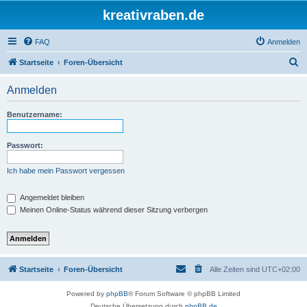
kreativraben.de
FAQ
Anmelden
S
Startseite
Foren-Übersicht
u
Anmelden
c
h
Benutzername:
e
Passwort:
Ich habe mein Passwort vergessen
Angemeldet bleiben
Meinen Online-Status während dieser Sitzung verbergen
Startseite
Foren-Übersicht
Alle Zeiten sind
UTC+02:00
Powered by
phpBB
® Forum Software © phpBB Limited
Deutsche Übersetzung durch
phpBB.de