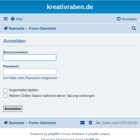
kreativraben.de
FAQ
Anmelden
S
Startseite
Foren-Übersicht
u
Anmelden
c
h
Benutzername:
e
Passwort:
Ich habe mein Passwort vergessen
Angemeldet bleiben
Meinen Online-Status während dieser Sitzung verbergen
Startseite
Foren-Übersicht
Alle Zeiten sind
UTC+02:00
Powered by
phpBB
® Forum Software © phpBB Limited
Deutsche Übersetzung durch
phpBB.de