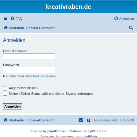
kreativraben.de
FAQ
Anmelden
S
Startseite
Foren-Übersicht
u
Anmelden
c
h
Benutzername:
e
Passwort:
Ich habe mein Passwort vergessen
Angemeldet bleiben
Meinen Online-Status während dieser Sitzung verbergen
Startseite
Foren-Übersicht
Alle Zeiten sind
UTC+02:00
Powered by
phpBB
® Forum Software © phpBB Limited
Deutsche Übersetzung durch
phpBB.de