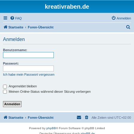
kreativraben.de
FAQ
Anmelden
S
Startseite
Foren-Übersicht
u
Anmelden
c
h
Benutzername:
e
Passwort:
Ich habe mein Passwort vergessen
Angemeldet bleiben
Meinen Online-Status während dieser Sitzung verbergen
Startseite
Foren-Übersicht
Alle Zeiten sind
UTC+02:00
Powered by
phpBB
® Forum Software © phpBB Limited
Deutsche Übersetzung durch
phpBB.de