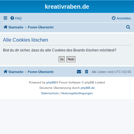
kreativraben.de
FAQ
Anmelden
S
Startseite
Foren-Übersicht
u
Alle Cookies löschen
c
h
Bist du dir sicher, dass du alle Cookies des Boards löschen möchtest?
e
Startseite
Foren-Übersicht
Alle Zeiten sind
UTC+02:00
Powered by
phpBB
® Forum Software © phpBB Limited
Deutsche Übersetzung durch
phpBB.de
Datenschutz
|
Nutzungsbedingungen