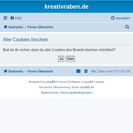
kreativraben.de
FAQ
Anmelden
S
Startseite
Foren-Übersicht
u
Alle Cookies löschen
c
h
Bist du dir sicher, dass du alle Cookies des Boards löschen möchtest?
e
Startseite
Foren-Übersicht
Alle Zeiten sind
UTC+02:00
Powered by
phpBB
® Forum Software © phpBB Limited
Deutsche Übersetzung durch
phpBB.de
Datenschutz
|
Nutzungsbedingungen