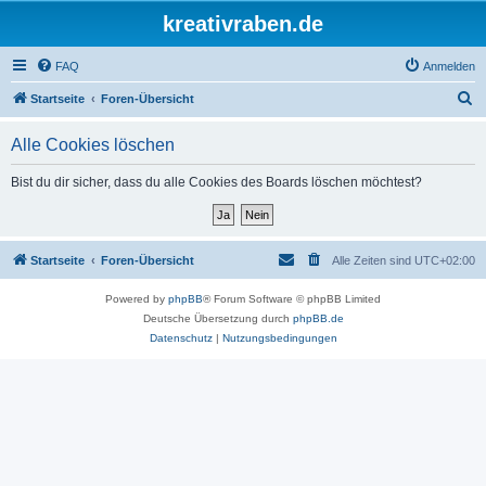
kreativraben.de
FAQ
Anmelden
S
Startseite
Foren-Übersicht
u
Alle Cookies löschen
c
h
Bist du dir sicher, dass du alle Cookies des Boards löschen möchtest?
e
Startseite
Foren-Übersicht
Alle Zeiten sind
UTC+02:00
Powered by
phpBB
® Forum Software © phpBB Limited
Deutsche Übersetzung durch
phpBB.de
Datenschutz
|
Nutzungsbedingungen