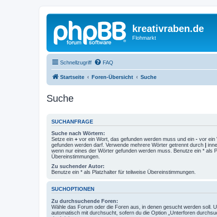
kreativraben.de
Flohmarkt
Schnellzugriff
FAQ
Startseite
Foren-Übersicht
Suche
Suche
SUCHANFRAGE
Suche nach Wörtern:
Setze ein
+
vor ein Wort, das gefunden werden muss und ein
-
vor ein 
gefunden werden darf. Verwende mehrere Wörter getrennt durch
|
inne
wenn nur eines der Wörter gefunden werden muss. Benutze ein * als Pla
Übereinstimmungen.
Zu suchender Autor:
Benutze ein * als Platzhalter für teilweise Übereinstimmungen.
SUCHOPTIONEN
Zu durchsuchende Foren:
Wähle das Forum oder die Foren aus, in denen gesucht werden soll. 
automatisch mit durchsucht, sofern du die Option „Unterforen durchsu