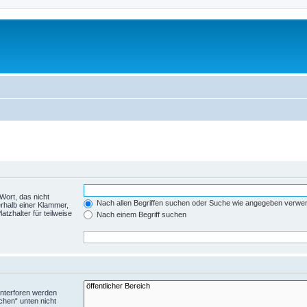
Wort, das nicht
Nach allen Begriffen suchen oder Suche wie angegeben verwe
rhalb einer Klammer,
tzhalter für teilweise
Nach einem Begriff suchen
Unterforen werden
chen“ unten nicht