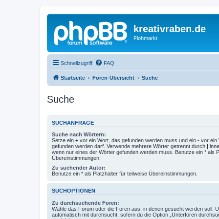
kreativraben.de
Flohmarkt
Schnellzugriff
FAQ
Startseite
Foren-Übersicht
Suche
Suche
SUCHANFRAGE
Suche nach Wörtern:
Setze ein
+
vor ein Wort, das gefunden werden muss und ein
-
vor ein 
gefunden werden darf. Verwende mehrere Wörter getrennt durch
|
inne
wenn nur eines der Wörter gefunden werden muss. Benutze ein * als Pla
Übereinstimmungen.
Zu suchender Autor:
Benutze ein * als Platzhalter für teilweise Übereinstimmungen.
SUCHOPTIONEN
Zu durchsuchende Foren:
Wähle das Forum oder die Foren aus, in denen gesucht werden soll. 
automatisch mit durchsucht, sofern du die Option „Unterforen durchsu