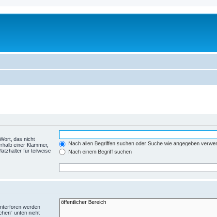
Wort, das nicht
Nach allen Begriffen suchen oder Suche wie angegeben verwe
rhalb einer Klammer,
tzhalter für teilweise
Nach einem Begriff suchen
Unterforen werden
chen“ unten nicht