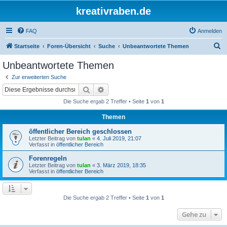
kreativraben.de
FAQ
Anmelden
S
Startseite
Foren-Übersicht
Suche
Unbeantwortete Themen
u
Unbeantwortete Themen
c
Zur erweiterten Suche
h
Suche
Erweiterte Suche
e
Die Suche ergab 2 Treffer • Seite
1
von
1
Themen
öffentlicher Bereich geschlossen
Letzter Beitrag von
tulan
«
4. Juli 2019, 21:07
Verfasst in
öffentlicher Bereich
Forenregeln
Letzter Beitrag von
tulan
«
3. März 2019, 18:35
Verfasst in
öffentlicher Bereich
Die Suche ergab 2 Treffer • Seite
1
von
1
Gehe zu