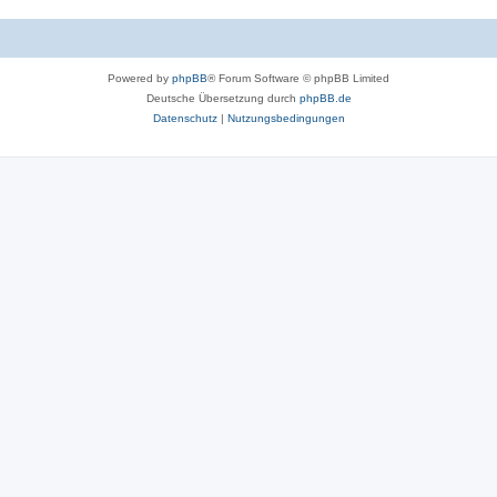
r
o
t
r
e
Powered by
phpBB
® Forum Software © phpBB Limited
t
n
Deutsche Übersetzung durch
phpBB.de
e
Datenschutz
|
Nutzungsbedingungen
n