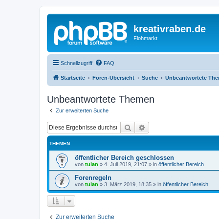
kreativraben.de
Flohmarkt
Schnellzugriff
FAQ
Startseite
Foren-Übersicht
Suche
Unbeantwortete Th
Unbeantwortete Themen
Zur erweiterten Suche
Suche
Erweiterte Suche
THEMEN
öffentlicher Bereich geschlossen
von
tulan
»
4. Juli 2019, 21:07
» in
öffentlicher Bereich
Forenregeln
von
tulan
»
3. März 2019, 18:35
» in
öffentlicher Bereich
Zur erweiterten Suche