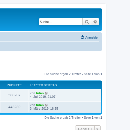
Suche
Erweiterte Suche
Anmelden
Die Suche ergab 2 Treffer • Seite
1
von
1
ZUGRIFFE
LETZTER BEITRAG
L
von
tulan
Z
588207
e
4. Juli 2019, 21:07
t
u
z
L
von
tulan
Z
443289
t
e
3. März 2019, 18:35
g
e
t
r
u
z
r
B
Die Suche ergab 2 Treffer • Seite
1
von
1
t
e
g
e
i
i
r
t
Gehe zu
r
B