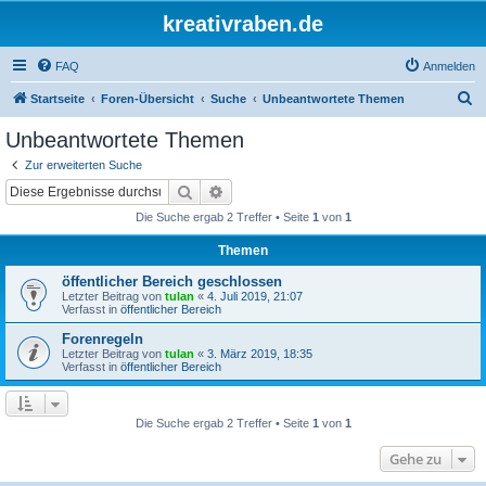
kreativraben.de
FAQ
Anmelden
S
Startseite
Foren-Übersicht
Suche
Unbeantwortete Themen
u
Unbeantwortete Themen
c
Zur erweiterten Suche
h
Suche
Erweiterte Suche
e
Die Suche ergab 2 Treffer • Seite
1
von
1
Themen
öffentlicher Bereich geschlossen
Letzter Beitrag von
tulan
«
4. Juli 2019, 21:07
Verfasst in
öffentlicher Bereich
Forenregeln
Letzter Beitrag von
tulan
«
3. März 2019, 18:35
Verfasst in
öffentlicher Bereich
Die Suche ergab 2 Treffer • Seite
1
von
1
Gehe zu