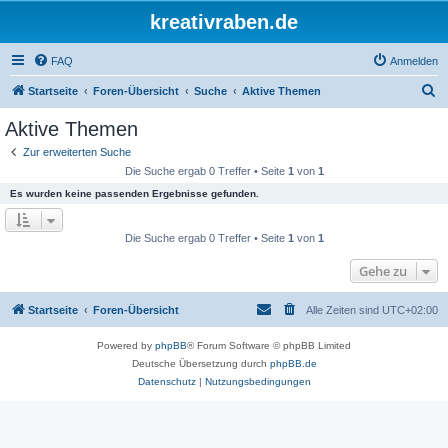
kreativraben.de
FAQ
Anmelden
S
Startseite
Foren-Übersicht
Suche
Aktive Themen
u
Aktive Themen
c
Zur erweiterten Suche
h
Die Suche ergab 0 Treffer • Seite
1
von
1
e
Es wurden keine passenden Ergebnisse gefunden.
Die Suche ergab 0 Treffer • Seite
1
von
1
Gehe zu
Startseite
Foren-Übersicht
Alle Zeiten sind
UTC+02:00
Powered by
phpBB
® Forum Software © phpBB Limited
Deutsche Übersetzung durch
phpBB.de
Datenschutz
|
Nutzungsbedingungen