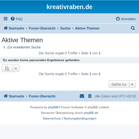
kreativraben.de
FAQ
Anmelden
S
Startseite
Foren-Übersicht
Suche
Aktive Themen
u
Aktive Themen
c
Zur erweiterten Suche
h
Die Suche ergab 0 Treffer • Seite
1
von
1
e
Es wurden keine passenden Ergebnisse gefunden.
Die Suche ergab 0 Treffer • Seite
1
von
1
Gehe zu
Startseite
Foren-Übersicht
Alle Zeiten sind
UTC+02:00
Powered by
phpBB
® Forum Software © phpBB Limited
Deutsche Übersetzung durch
phpBB.de
Datenschutz
|
Nutzungsbedingungen