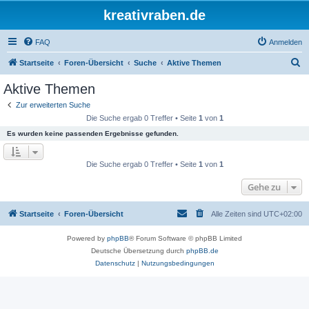
kreativraben.de
FAQ
Anmelden
S
Startseite
Foren-Übersicht
Suche
Aktive Themen
u
Aktive Themen
c
Zur erweiterten Suche
h
Die Suche ergab 0 Treffer • Seite
1
von
1
e
Es wurden keine passenden Ergebnisse gefunden.
Die Suche ergab 0 Treffer • Seite
1
von
1
Gehe zu
Startseite
Foren-Übersicht
Alle Zeiten sind
UTC+02:00
Powered by
phpBB
® Forum Software © phpBB Limited
Deutsche Übersetzung durch
phpBB.de
Datenschutz
|
Nutzungsbedingungen