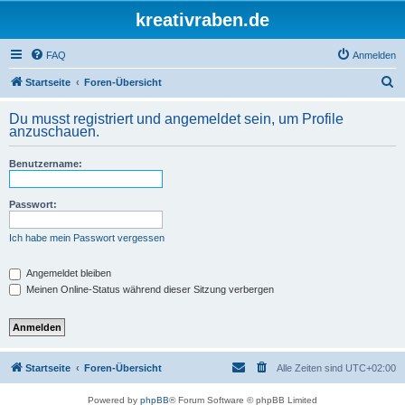
kreativraben.de
FAQ
Anmelden
S
Startseite
Foren-Übersicht
u
Du musst registriert und angemeldet sein, um Profile
c
anzuschauen.
h
Benutzername:
e
Passwort:
Ich habe mein Passwort vergessen
Angemeldet bleiben
Meinen Online-Status während dieser Sitzung verbergen
Startseite
Foren-Übersicht
Alle Zeiten sind
UTC+02:00
Powered by
phpBB
® Forum Software © phpBB Limited