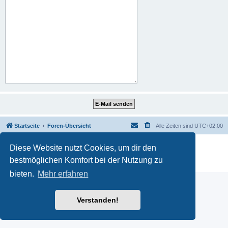
Startseite
Foren-Übersicht
Alle Zeiten sind
UTC+02:00
Powered by
phpBB
® Forum Software © phpBB Limited
Diese Website nutzt Cookies, um dir den
Deutsche Übersetzung durch
phpBB.de
bestmöglichen Komfort bei der Nutzung zu
Datenschutz
|
Nutzungsbedingungen
bieten.
Mehr erfahren
Verstanden!