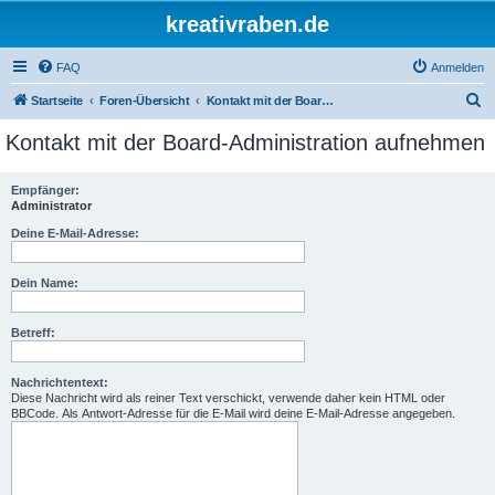
kreativraben.de
FAQ
Anmelden
S
Startseite
Foren-Übersicht
Kontakt mit der Board-Administration aufnehmen
u
Kontakt mit der Board-Administration aufnehmen
c
h
Empfänger:
Administrator
e
Deine E-Mail-Adresse:
Dein Name:
Betreff:
Nachrichtentext:
Diese Nachricht wird als reiner Text verschickt, verwende daher kein HTML oder
BBCode. Als Antwort-Adresse für die E-Mail wird deine E-Mail-Adresse angegeben.