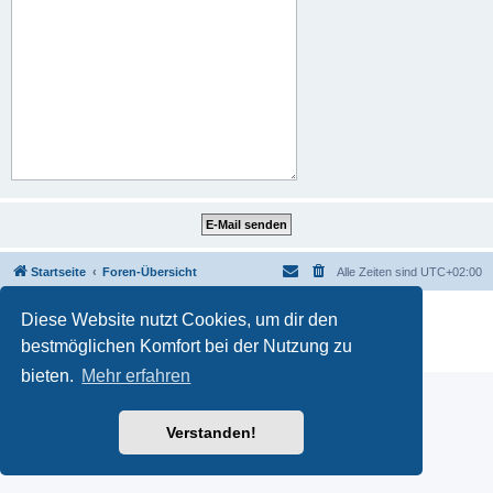
Startseite
Foren-Übersicht
Alle Zeiten sind
UTC+02:00
Powered by
phpBB
® Forum Software © phpBB Limited
Diese Website nutzt Cookies, um dir den
Deutsche Übersetzung durch
phpBB.de
bestmöglichen Komfort bei der Nutzung zu
Datenschutz
|
Nutzungsbedingungen
bieten.
Mehr erfahren
Verstanden!