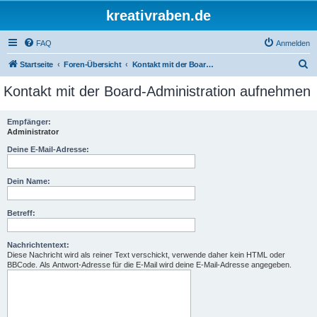
kreativraben.de
FAQ
Anmelden
S
Startseite
Foren-Übersicht
Kontakt mit der Board-Administration aufnehmen
u
Kontakt mit der Board-Administration aufnehmen
c
h
Empfänger:
Administrator
e
Deine E-Mail-Adresse:
Dein Name:
Betreff:
Nachrichtentext:
Diese Nachricht wird als reiner Text verschickt, verwende daher kein HTML oder
BBCode. Als Antwort-Adresse für die E-Mail wird deine E-Mail-Adresse angegeben.