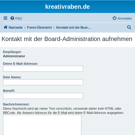
kreativraben.de
FAQ
Anmelden
S
Startseite
Foren-Übersicht
Kontakt mit der Board-Administration aufnehmen
u
Kontakt mit der Board-Administration aufnehmen
c
h
Empfänger:
Administrator
e
Deine E-Mail-Adresse:
Dein Name:
Betreff:
Nachrichtentext:
Diese Nachricht wird als reiner Text verschickt, verwende daher kein HTML oder
BBCode. Als Antwort-Adresse für die E-Mail wird deine E-Mail-Adresse angegeben.