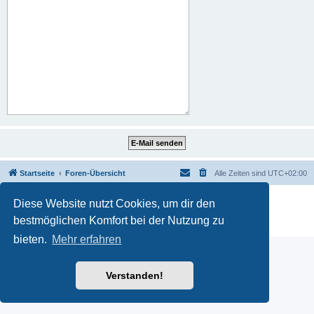
Startseite
Foren-Übersicht
Alle Zeiten sind
UTC+02:00
Powered by
phpBB
® Forum Software © phpBB Limited
Diese Website nutzt Cookies, um dir den
Deutsche Übersetzung durch
phpBB.de
bestmöglichen Komfort bei der Nutzung zu
Datenschutz
|
Nutzungsbedingungen
bieten.
Mehr erfahren
Verstanden!