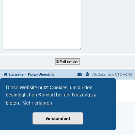
Startseite
Foren-Übersicht
Alle Zeiten sind
UTC+02:00
Powered by
phpBB
® Forum Software © phpBB Limited
Diese Website nutzt Cookies, um dir den
Deutsche Übersetzung durch
phpBB.de
bestmöglichen Komfort bei der Nutzung zu
Datenschutz
|
Nutzungsbedingungen
bieten.
Mehr erfahren
Verstanden!