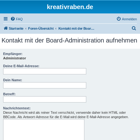
kreativraben.de
FAQ
Anmelden
S
Startseite
Foren-Übersicht
Kontakt mit der Board-Administration aufnehmen
u
Kontakt mit der Board-Administration aufnehmen
c
h
Empfänger:
Administrator
e
Deine E-Mail-Adresse:
Dein Name:
Betreff:
Nachrichtentext:
Diese Nachricht wird als reiner Text verschickt, verwende daher kein HTML oder
BBCode. Als Antwort-Adresse für die E-Mail wird deine E-Mail-Adresse angegeben.