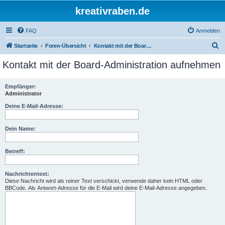
kreativraben.de
FAQ
Anmelden
S
Startseite
Foren-Übersicht
Kontakt mit der Board-Administration aufnehmen
u
Kontakt mit der Board-Administration aufnehmen
c
h
Empfänger:
Administrator
e
Deine E-Mail-Adresse:
Dein Name:
Betreff:
Nachrichtentext:
Diese Nachricht wird als reiner Text verschickt, verwende daher kein HTML oder
BBCode. Als Antwort-Adresse für die E-Mail wird deine E-Mail-Adresse angegeben.