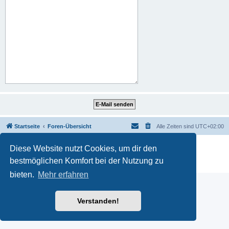
Startseite
Foren-Übersicht
Alle Zeiten sind
UTC+02:00
Powered by
phpBB
® Forum Software © phpBB Limited
Diese Website nutzt Cookies, um dir den
Deutsche Übersetzung durch
phpBB.de
bestmöglichen Komfort bei der Nutzung zu
Datenschutz
|
Nutzungsbedingungen
bieten.
Mehr erfahren
Verstanden!