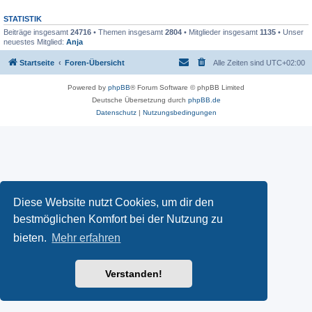
STATISTIK
Beiträge insgesamt
24716
• Themen insgesamt
2804
• Mitglieder insgesamt
1135
• Unser
neuestes Mitglied:
Anja
Startseite
Foren-Übersicht
Alle Zeiten sind
UTC+02:00
Powered by
phpBB
® Forum Software © phpBB Limited
Deutsche Übersetzung durch
phpBB.de
Datenschutz
|
Nutzungsbedingungen
Diese Website nutzt Cookies, um dir den
bestmöglichen Komfort bei der Nutzung zu
bieten.
Mehr erfahren
Verstanden!