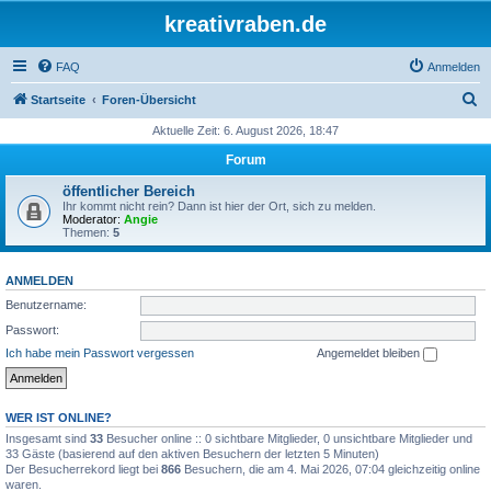
kreativraben.de
FAQ
Anmelden
S
Startseite
Foren-Übersicht
u
Aktuelle Zeit: 6. August 2026, 18:47
c
Forum
h
öffentlicher Bereich
e
Ihr kommt nicht rein? Dann ist hier der Ort, sich zu melden.
Moderator:
Angie
Themen:
5
ANMELDEN
Benutzername:
Passwort:
Ich habe mein Passwort vergessen
Angemeldet bleiben
WER IST ONLINE?
Insgesamt sind
33
Besucher online :: 0 sichtbare Mitglieder, 0 unsichtbare Mitglieder und
33 Gäste (basierend auf den aktiven Besuchern der letzten 5 Minuten)
Der Besucherrekord liegt bei
866
Besuchern, die am 4. Mai 2026, 07:04 gleichzeitig online
waren.