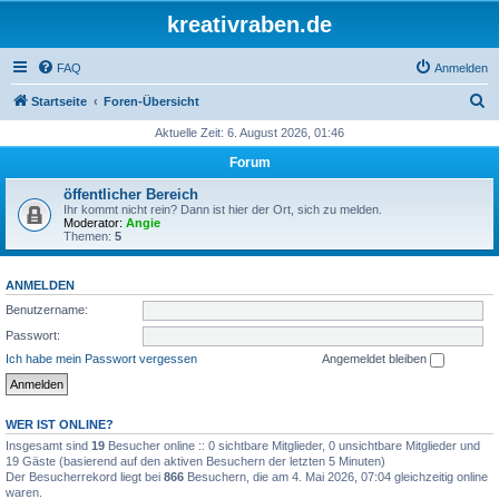
kreativraben.de
FAQ
Anmelden
S
Startseite
Foren-Übersicht
u
Aktuelle Zeit: 6. August 2026, 01:46
c
Forum
h
öffentlicher Bereich
e
Ihr kommt nicht rein? Dann ist hier der Ort, sich zu melden.
Moderator:
Angie
Themen:
5
ANMELDEN
Benutzername:
Passwort:
Ich habe mein Passwort vergessen
Angemeldet bleiben
WER IST ONLINE?
Insgesamt sind
19
Besucher online :: 0 sichtbare Mitglieder, 0 unsichtbare Mitglieder und
19 Gäste (basierend auf den aktiven Besuchern der letzten 5 Minuten)
Der Besucherrekord liegt bei
866
Besuchern, die am 4. Mai 2026, 07:04 gleichzeitig online
waren.