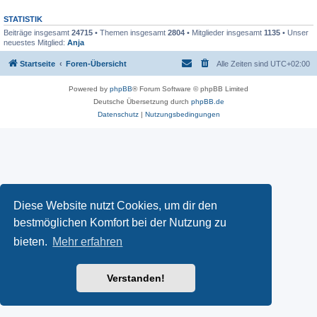
STATISTIK
Beiträge insgesamt
24715
• Themen insgesamt
2804
• Mitglieder insgesamt
1135
• Unser
neuestes Mitglied:
Anja
Startseite
Foren-Übersicht
Alle Zeiten sind
UTC+02:00
Powered by
phpBB
® Forum Software © phpBB Limited
Deutsche Übersetzung durch
phpBB.de
Datenschutz
|
Nutzungsbedingungen
Diese Website nutzt Cookies, um dir den
bestmöglichen Komfort bei der Nutzung zu
bieten.
Mehr erfahren
Verstanden!