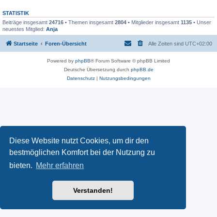
STATISTIK
Beiträge insgesamt
24716
• Themen insgesamt
2804
• Mitglieder insgesamt
1135
• Unser
neuestes Mitglied:
Anja
Startseite
Foren-Übersicht
Alle Zeiten sind
UTC+02:00
Powered by
phpBB
® Forum Software © phpBB Limited
Deutsche Übersetzung durch
phpBB.de
Datenschutz
|
Nutzungsbedingungen
Diese Website nutzt Cookies, um dir den
bestmöglichen Komfort bei der Nutzung zu
bieten.
Mehr erfahren
Verstanden!