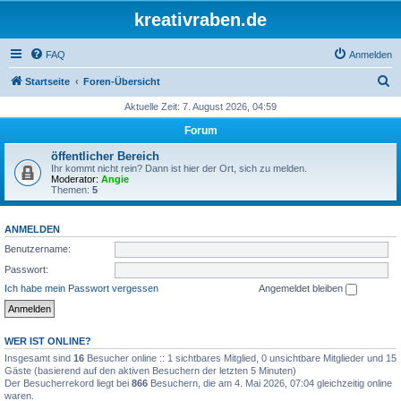
kreativraben.de
FAQ
Anmelden
S
Startseite
Foren-Übersicht
u
Aktuelle Zeit: 7. August 2026, 04:59
c
Forum
h
öffentlicher Bereich
e
Ihr kommt nicht rein? Dann ist hier der Ort, sich zu melden.
Moderator:
Angie
Themen:
5
ANMELDEN
Benutzername:
Passwort:
Ich habe mein Passwort vergessen
Angemeldet bleiben
WER IST ONLINE?
Insgesamt sind
16
Besucher online :: 1 sichtbares Mitglied, 0 unsichtbare Mitglieder und 15
Gäste (basierend auf den aktiven Besuchern der letzten 5 Minuten)
Der Besucherrekord liegt bei
866
Besuchern, die am 4. Mai 2026, 07:04 gleichzeitig online
waren.