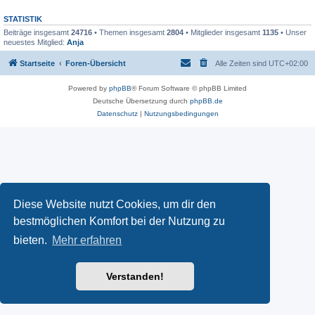
STATISTIK
Beiträge insgesamt
24716
• Themen insgesamt
2804
• Mitglieder insgesamt
1135
• Unser
neuestes Mitglied:
Anja
Startseite
Foren-Übersicht
Alle Zeiten sind
UTC+02:00
Powered by
phpBB
® Forum Software © phpBB Limited
Deutsche Übersetzung durch
phpBB.de
Datenschutz
|
Nutzungsbedingungen
Diese Website nutzt Cookies, um dir den
bestmöglichen Komfort bei der Nutzung zu
bieten.
Mehr erfahren
Verstanden!