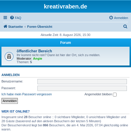
kreativraben.de
FAQ
Anmelden
S
Startseite
Foren-Übersicht
u
Aktuelle Zeit: 8. August 2026, 15:30
c
Forum
h
öffentlicher Bereich
e
Ihr kommt nicht rein? Dann ist hier der Ort, sich zu melden.
Moderator:
Angie
Themen:
5
ANMELDEN
Benutzername:
Passwort:
Ich habe mein Passwort vergessen
Angemeldet bleiben
WER IST ONLINE?
Insgesamt sind
28
Besucher online :: 0 sichtbare Mitglieder, 0 unsichtbare Mitglieder und
28 Gäste (basierend auf den aktiven Besuchern der letzten 5 Minuten)
Der Besucherrekord liegt bei
866
Besuchern, die am 4. Mai 2026, 07:04 gleichzeitig online
waren.