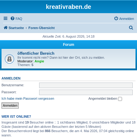
kreativraben.de
FAQ
Anmelden
S
Startseite
Foren-Übersicht
u
Aktuelle Zeit: 6. August 2026, 14:18
c
Forum
h
öffentlicher Bereich
e
Ihr kommt nicht rein? Dann ist hier der Ort, sich zu melden.
Moderator:
Angie
Themen:
5
ANMELDEN
Benutzername:
Passwort:
Ich habe mein Passwort vergessen
Angemeldet bleiben
WER IST ONLINE?
Insgesamt sind
19
Besucher online :: 1 sichtbares Mitglied, 0 unsichtbare Mitglieder und 18
Gäste (basierend auf den aktiven Besuchern der letzten 5 Minuten)
Der Besucherrekord liegt bei
866
Besuchern, die am 4. Mai 2026, 07:04 gleichzeitig online
waren.