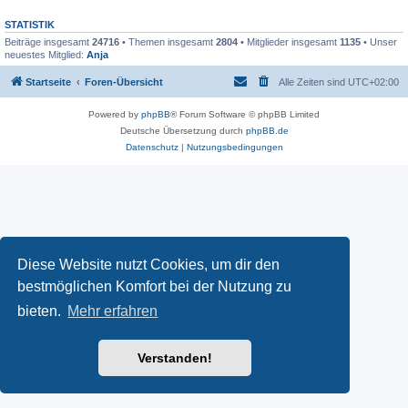
STATISTIK
Beiträge insgesamt
24716
• Themen insgesamt
2804
• Mitglieder insgesamt
1135
• Unser
neuestes Mitglied:
Anja
Startseite
Foren-Übersicht
Alle Zeiten sind
UTC+02:00
Powered by
phpBB
® Forum Software © phpBB Limited
Deutsche Übersetzung durch
phpBB.de
Datenschutz
|
Nutzungsbedingungen
Diese Website nutzt Cookies, um dir den
bestmöglichen Komfort bei der Nutzung zu
bieten.
Mehr erfahren
Verstanden!