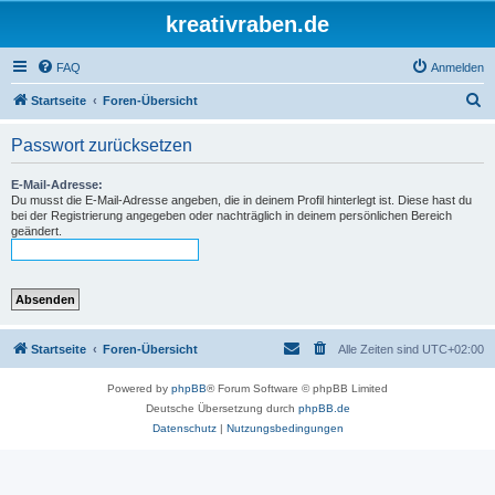
kreativraben.de
FAQ
Anmelden
S
Startseite
Foren-Übersicht
u
Passwort zurücksetzen
c
h
E-Mail-Adresse:
Du musst die E-Mail-Adresse angeben, die in deinem Profil hinterlegt ist. Diese hast du
e
bei der Registrierung angegeben oder nachträglich in deinem persönlichen Bereich
geändert.
Startseite
Foren-Übersicht
Alle Zeiten sind
UTC+02:00
Powered by
phpBB
® Forum Software © phpBB Limited
Deutsche Übersetzung durch
phpBB.de
Datenschutz
|
Nutzungsbedingungen