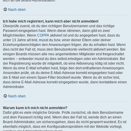
dich an die Board-Administration.
Nach oben
Ich habe mich registriert, kann mich aber nicht anmelden!
Überprüfe zuerst, ob du den richtigen Benutzernamen und das richtige
Passwort eingegeben hast. Wenn diese stimmen, dann gibt es zwei
Möglichkeiten. Wenn
COPPA
aktiviert ist und du angegeben hast, dass du
unter 13 Jahre alt bist, musst du bzw. einer deiner Eltern oder deiner
Erziehungsberechtigten den Anweisungen folgen, die du erhalten hast. Wenn
dies nicht der Fall ist, muss dein Benutzerkonto vielleicht aktiviert werden. Bei
einigen Boards müssen alle neu angemeldeten Mitglieder erst freigeschaltet
werden – entweder musst du dies selbst erledigen oder ein Administrator. Bei
der Registrierung wurde dir mitgeteilt, ob eine Aktivierung nötig ist oder nicht.
Wenn du eine E-Mail erhalten hast, folge den dort enthaltenen Anweisungen.
Ansonsten prüfe, ob du deine E-Mail-Adresse korrekt eingegeben hast oder
die E-Mail von einem Spam-Filter blockiert wurde. Wenn du dir sicher bist,
dass deine E-Mail-Adresse korrekt eingegeben wurde, dann kontaktiere einen
Administrator.
Nach oben
Warum kann ich mich nicht anmelden?
Dafür gibt es viele mögliche Gründe. Prüfe zunächst, ob dein Benutzername
und dein Passwort richtig sind. Wenn dies der Fall ist, wende dich an einen
Board-Administrator, um sicherzugehen, dass du nicht gesperrt wurdest. Es ist
ebenfalls möglich, dass ein Konfigurationsproblem mit der Website vorliegt,