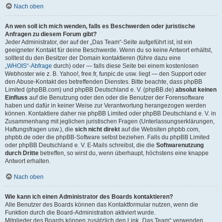
Nach oben
An wen soll ich mich wenden, falls es Beschwerden oder juristische
Anfragen zu diesem Forum gibt?
Jeder Administrator, der auf der „Das Team“-Seite aufgeführt ist, ist ein
geeigneter Kontakt für deine Beschwerde. Wenn du so keine Antwort erhältst,
solltest du den Besitzer der Domain kontaktieren (führe dazu eine
„WHOIS“-Abfrage
durch) oder — falls diese Seite bei einem kostenlosen
Webhoster wie z. B. Yahoo!, free.fr, funpic.de usw. liegt — den Support oder
den Abuse-Kontakt des betreffenden Dienstes. Bitte beachte, dass phpBB
Limited (phpBB.com) und phpBB Deutschland e. V. (phpBB.de)
absolut keinen
Einfluss
auf die Benutzung oder den oder die Benutzer der Forensoftware
haben und dafür in keiner Weise zur Verantwortung herangezogen werden
können. Kontaktiere daher nie phpBB Limited oder phpBB Deutschland e. V. in
Zusammenhang mit jeglichen juristischen Fragen (Unterlassungserklärungen,
Haftungsfragen usw.), die
sich nicht direkt
auf die Websiten phpbb.com,
phpbb.de oder die phpBB-Software selbst beziehen. Falls du phpBB Limited
oder phpBB Deutschland e. V. E-Mails schreibst, die die
Softwarenutzung
durch Dritte
betreffen, so wirst du, wenn überhaupt, höchstens eine knappe
Antwort erhalten.
Nach oben
Wie kann ich einen Administrator des Boards kontaktieren?
Alle Benutzer des Boards können das Kontaktformular nutzen, wenn die
Funktion durch die Board-Administration aktiviert wurde.
Mitglieder des Boards können zusätzlich den Link „Das Team“ verwenden.