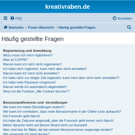
kreativraben.de
FAQ
Anmelden
S
Startseite
Foren-Übersicht
Häufig gestellte Fragen
u
Häufig gestellte Fragen
c
h
Registrierung und Anmeldung
Wozu muss ich mich registrieren?
e
Was ist COPPA?
Warum kann ich mich nicht registrieren?
Ich habe mich registriert, kann mich aber nicht anmelden!
Warum kann ich mich nicht anmelden?
Ich habe mich vor einiger Zeit registriert, kann mich aber nicht mehr anmelden?!
Ich habe mein Passwort vergessen!
Warum werde ich automatisch abgemeldet?
Wozu ist die Funktion „Alle Cookies löschen“?
Benutzerpräferenzen und -einstellungen
Wie kann ich meine Einstellungen ändern?
Wie kann ich verhindern, dass mein Benutzername in der Online-Liste auftaucht?
Die Forenuhr geht falsch!
Ich habe die Zeitzone eingestellt, aber die Forenuhr geht immer noch falsch!
Meine Sprache steht auf diesem Board nicht zur Auswahl!
Was sind das für Bilder, die bei meinem Benutzernamen angezeigt werden?
Wie verwende ich einen Avatar?