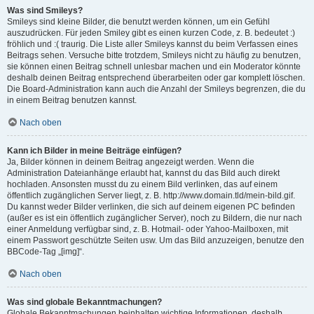
Was sind Smileys?
Smileys sind kleine Bilder, die benutzt werden können, um ein Gefühl
auszudrücken. Für jeden Smiley gibt es einen kurzen Code, z. B. bedeutet :)
fröhlich und :( traurig. Die Liste aller Smileys kannst du beim Verfassen eines
Beitrags sehen. Versuche bitte trotzdem, Smileys nicht zu häufig zu benutzen,
sie können einen Beitrag schnell unlesbar machen und ein Moderator könnte
deshalb deinen Beitrag entsprechend überarbeiten oder gar komplett löschen.
Die Board-Administration kann auch die Anzahl der Smileys begrenzen, die du
in einem Beitrag benutzen kannst.
Nach oben
Kann ich Bilder in meine Beiträge einfügen?
Ja, Bilder können in deinem Beitrag angezeigt werden. Wenn die
Administration Dateianhänge erlaubt hat, kannst du das Bild auch direkt
hochladen. Ansonsten musst du zu einem Bild verlinken, das auf einem
öffentlich zugänglichen Server liegt, z. B. http://www.domain.tld/mein-bild.gif.
Du kannst weder Bilder verlinken, die sich auf deinem eigenen PC befinden
(außer es ist ein öffentlich zugänglicher Server), noch zu Bildern, die nur nach
einer Anmeldung verfügbar sind, z. B. Hotmail- oder Yahoo-Mailboxen, mit
einem Passwort geschützte Seiten usw. Um das Bild anzuzeigen, benutze den
BBCode-Tag „[img]“.
Nach oben
Was sind globale Bekanntmachungen?
Globale Bekanntmachungen beinhalten wichtige Informationen, deshalb