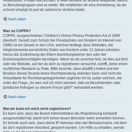
Avatarbilder, Private Nachrichten, E-Mail-Versand an andere Mitglieder, Beitritt
zu Benutzergruppen und so weiter. Wir empfehlen dir eine Anmeldung, da sie
schnell erledigt ist und dir zahlreiche Vorteile bietet.
Nach oben
Was ist COPPA?
COPPA, ausgeschrieben Children’s Online Privacy Protection Act of 1998
(deutsch: Gesetz zum Schutz der Privatsphäre von Kindern im Internet von
1998) ist ein Gesetz in den USA, welches festlegt, dass Websites, die
möglicherweise persönliche Daten von Kindern unter 13 Jahren erheben,
hierzu die Zustimmung der Eltern beziehungsweise des oder der
Erziehungsberechtigten benötigen. Wenn du dir unsicher bist, ob dies auf dich
oder die Website, auf der du dich zu registrieren versuchst, zutrifft, ziehe einen
rechtlichen Beistand zu Rate. Bitte beachte, dass phpBB Limited und der
Besitzer dieses Boards keine Rechtsberatung anbieten kann und nicht die
Anlaufstelle für Rechtsangelegenheiten jeglicher Art ist; außer solchen, die
unter der Frage „An wen soll ich mich wenden, falls es Beschwerden oder
juristische Anfragen zu diesem Forum gibt?“ behandelt werden.
Nach oben
Warum kann ich mich nicht registrieren?
Es kann sein, dass die Board-Administration die Registrierung komplett
ausgeschaltet hat, damit sich keine neuen Benutzer mehr anmelden können.
Es könnte auch sein, dass deine IP-Adresse oder der Benutzername, mit dem
du dich registrieren möchtest, gesperrt wurden. Um Hilfe zu erhalten, wende