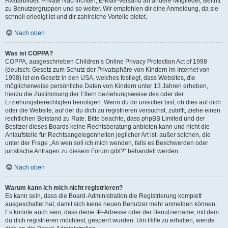
Avatarbilder, Private Nachrichten, E-Mail-Versand an andere Mitglieder, Beitritt
zu Benutzergruppen und so weiter. Wir empfehlen dir eine Anmeldung, da sie
schnell erledigt ist und dir zahlreiche Vorteile bietet.
Nach oben
Was ist COPPA?
COPPA, ausgeschrieben Children’s Online Privacy Protection Act of 1998
(deutsch: Gesetz zum Schutz der Privatsphäre von Kindern im Internet von
1998) ist ein Gesetz in den USA, welches festlegt, dass Websites, die
möglicherweise persönliche Daten von Kindern unter 13 Jahren erheben,
hierzu die Zustimmung der Eltern beziehungsweise des oder der
Erziehungsberechtigten benötigen. Wenn du dir unsicher bist, ob dies auf dich
oder die Website, auf der du dich zu registrieren versuchst, zutrifft, ziehe einen
rechtlichen Beistand zu Rate. Bitte beachte, dass phpBB Limited und der
Besitzer dieses Boards keine Rechtsberatung anbieten kann und nicht die
Anlaufstelle für Rechtsangelegenheiten jeglicher Art ist; außer solchen, die
unter der Frage „An wen soll ich mich wenden, falls es Beschwerden oder
juristische Anfragen zu diesem Forum gibt?“ behandelt werden.
Nach oben
Warum kann ich mich nicht registrieren?
Es kann sein, dass die Board-Administration die Registrierung komplett
ausgeschaltet hat, damit sich keine neuen Benutzer mehr anmelden können.
Es könnte auch sein, dass deine IP-Adresse oder der Benutzername, mit dem
du dich registrieren möchtest, gesperrt wurden. Um Hilfe zu erhalten, wende