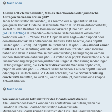
Nach oben
An wen soll ich mich wenden, falls es Beschwerden oder juristische
Anfragen zu diesem Forum gibt?
Jeder Administrator, der auf der „Das Team“-Seite aufgeführt ist, ist ein
geeigneter Kontakt für deine Beschwerde. Wenn du so keine Antwort erhältst,
solltest du den Besitzer der Domain kontaktieren (führe dazu eine
„WHOIS“-Abfrage
durch) oder — falls diese Seite bei einem kostenlosen
Webhoster wie z. B. Yahoo!, free.fr, funpic.de usw. liegt — den Support oder
den Abuse-Kontakt des betreffenden Dienstes. Bitte beachte, dass phpBB
Limited (phpBB.com) und phpBB Deutschland e. V. (phpBB.de)
absolut keinen
Einfluss
auf die Benutzung oder den oder die Benutzer der Forensoftware
haben und dafür in keiner Weise zur Verantwortung herangezogen werden
können. Kontaktiere daher nie phpBB Limited oder phpBB Deutschland e. V. in
Zusammenhang mit jeglichen juristischen Fragen (Unterlassungserklärungen,
Haftungsfragen usw.), die
sich nicht direkt
auf die Websiten phpbb.com,
phpbb.de oder die phpBB-Software selbst beziehen. Falls du phpBB Limited
oder phpBB Deutschland e. V. E-Mails schreibst, die die
Softwarenutzung
durch Dritte
betreffen, so wirst du, wenn überhaupt, höchstens eine knappe
Antwort erhalten.
Nach oben
Wie kann ich einen Administrator des Boards kontaktieren?
Alle Benutzer des Boards können das Kontaktformular nutzen, wenn die
Funktion durch die Board-Administration aktiviert wurde.
Mitglieder des Boards können zusätzlich den Link „Das Team“ verwenden.