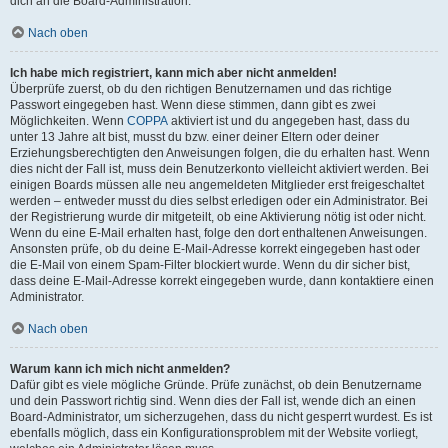
dich an die Board-Administration.
Nach oben
Ich habe mich registriert, kann mich aber nicht anmelden!
Überprüfe zuerst, ob du den richtigen Benutzernamen und das richtige
Passwort eingegeben hast. Wenn diese stimmen, dann gibt es zwei
Möglichkeiten. Wenn
COPPA
aktiviert ist und du angegeben hast, dass du
unter 13 Jahre alt bist, musst du bzw. einer deiner Eltern oder deiner
Erziehungsberechtigten den Anweisungen folgen, die du erhalten hast. Wenn
dies nicht der Fall ist, muss dein Benutzerkonto vielleicht aktiviert werden. Bei
einigen Boards müssen alle neu angemeldeten Mitglieder erst freigeschaltet
werden – entweder musst du dies selbst erledigen oder ein Administrator. Bei
der Registrierung wurde dir mitgeteilt, ob eine Aktivierung nötig ist oder nicht.
Wenn du eine E-Mail erhalten hast, folge den dort enthaltenen Anweisungen.
Ansonsten prüfe, ob du deine E-Mail-Adresse korrekt eingegeben hast oder
die E-Mail von einem Spam-Filter blockiert wurde. Wenn du dir sicher bist,
dass deine E-Mail-Adresse korrekt eingegeben wurde, dann kontaktiere einen
Administrator.
Nach oben
Warum kann ich mich nicht anmelden?
Dafür gibt es viele mögliche Gründe. Prüfe zunächst, ob dein Benutzername
und dein Passwort richtig sind. Wenn dies der Fall ist, wende dich an einen
Board-Administrator, um sicherzugehen, dass du nicht gesperrt wurdest. Es ist
ebenfalls möglich, dass ein Konfigurationsproblem mit der Website vorliegt,