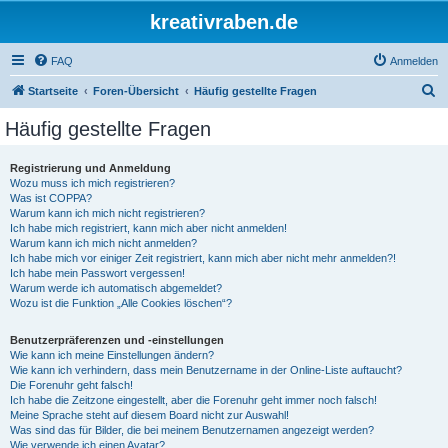
kreativraben.de
FAQ
Anmelden
S
Startseite
Foren-Übersicht
Häufig gestellte Fragen
u
Häufig gestellte Fragen
c
h
Registrierung und Anmeldung
Wozu muss ich mich registrieren?
e
Was ist COPPA?
Warum kann ich mich nicht registrieren?
Ich habe mich registriert, kann mich aber nicht anmelden!
Warum kann ich mich nicht anmelden?
Ich habe mich vor einiger Zeit registriert, kann mich aber nicht mehr anmelden?!
Ich habe mein Passwort vergessen!
Warum werde ich automatisch abgemeldet?
Wozu ist die Funktion „Alle Cookies löschen“?
Benutzerpräferenzen und -einstellungen
Wie kann ich meine Einstellungen ändern?
Wie kann ich verhindern, dass mein Benutzername in der Online-Liste auftaucht?
Die Forenuhr geht falsch!
Ich habe die Zeitzone eingestellt, aber die Forenuhr geht immer noch falsch!
Meine Sprache steht auf diesem Board nicht zur Auswahl!
Was sind das für Bilder, die bei meinem Benutzernamen angezeigt werden?
Wie verwende ich einen Avatar?