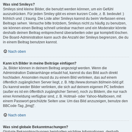
Was sind Smileys?
Smileys sind kleine Bilder, die benutzt werden können, um ein Gefühl
auszudrücken. Für jeden Smiley gibt es einen kurzen Code, z. B. bedeutet :)
fröhlich und :( traurig. Die Liste aller Smileys kannst du beim Verfassen eines
Beitrags sehen. Versuche bitte trotzdem, Smileys nicht zu häufig zu benutzen,
sie können einen Beitrag schnell unlesbar machen und ein Moderator könnte
deshalb deinen Beitrag entsprechend überarbeiten oder gar komplett löschen.
Die Board-Administration kann auch die Anzahl der Smileys begrenzen, die du
in einem Beitrag benutzen kannst.
Nach oben
Kann ich Bilder in meine Beiträge einfügen?
Ja, Bilder können in deinem Beitrag angezeigt werden. Wenn die
Administration Dateianhänge erlaubt hat, kannst du das Bild auch direkt
hochladen. Ansonsten musst du zu einem Bild verlinken, das auf einem
öffentlich zugänglichen Server liegt, z. B. http://www.domain.tld/mein-bild.gif.
Du kannst weder Bilder verlinken, die sich auf deinem eigenen PC befinden
(außer es ist ein öffentlich zugänglicher Server), noch zu Bildern, die nur nach
einer Anmeldung verfügbar sind, z. B. Hotmail- oder Yahoo-Mailboxen, mit
einem Passwort geschützte Seiten usw. Um das Bild anzuzeigen, benutze den
BBCode-Tag „[img]“.
Nach oben
Was sind globale Bekanntmachungen?
Globale Bekanntmachungen beinhalten wichtige Informationen, deshalb