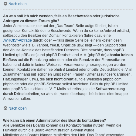
Nach oben
An wen soll ich mich wenden, falls es Beschwerden oder juristische
Anfragen zu diesem Forum gibt?
Jeder Administrator, der auf der „Das Team“-Seite aufgeführt ist, ist ein
geeigneter Kontakt für deine Beschwerde. Wenn du so keine Antwort erhältst,
solltest du den Besitzer der Domain kontaktieren (führe dazu eine
„WHOIS“-Abfrage
durch) oder — falls diese Seite bei einem kostenlosen
Webhoster wie z. B. Yahoo!, free.fr, funpic.de usw. liegt — den Support oder
den Abuse-Kontakt des betreffenden Dienstes. Bitte beachte, dass phpBB
Limited (phpBB.com) und phpBB Deutschland e. V. (phpBB.de)
absolut keinen
Einfluss
auf die Benutzung oder den oder die Benutzer der Forensoftware
haben und dafür in keiner Weise zur Verantwortung herangezogen werden
können. Kontaktiere daher nie phpBB Limited oder phpBB Deutschland e. V. in
Zusammenhang mit jeglichen juristischen Fragen (Unterlassungserklärungen,
Haftungsfragen usw.), die
sich nicht direkt
auf die Websiten phpbb.com,
phpbb.de oder die phpBB-Software selbst beziehen. Falls du phpBB Limited
oder phpBB Deutschland e. V. E-Mails schreibst, die die
Softwarenutzung
durch Dritte
betreffen, so wirst du, wenn überhaupt, höchstens eine knappe
Antwort erhalten.
Nach oben
Wie kann ich einen Administrator des Boards kontaktieren?
Alle Benutzer des Boards können das Kontaktformular nutzen, wenn die
Funktion durch die Board-Administration aktiviert wurde.
Mitglieder des Boards können zusätzlich den Link „Das Team“ verwenden.