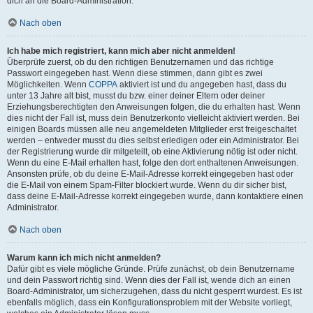
dich an die Board-Administration.
Nach oben
Ich habe mich registriert, kann mich aber nicht anmelden!
Überprüfe zuerst, ob du den richtigen Benutzernamen und das richtige
Passwort eingegeben hast. Wenn diese stimmen, dann gibt es zwei
Möglichkeiten. Wenn
COPPA
aktiviert ist und du angegeben hast, dass du
unter 13 Jahre alt bist, musst du bzw. einer deiner Eltern oder deiner
Erziehungsberechtigten den Anweisungen folgen, die du erhalten hast. Wenn
dies nicht der Fall ist, muss dein Benutzerkonto vielleicht aktiviert werden. Bei
einigen Boards müssen alle neu angemeldeten Mitglieder erst freigeschaltet
werden – entweder musst du dies selbst erledigen oder ein Administrator. Bei
der Registrierung wurde dir mitgeteilt, ob eine Aktivierung nötig ist oder nicht.
Wenn du eine E-Mail erhalten hast, folge den dort enthaltenen Anweisungen.
Ansonsten prüfe, ob du deine E-Mail-Adresse korrekt eingegeben hast oder
die E-Mail von einem Spam-Filter blockiert wurde. Wenn du dir sicher bist,
dass deine E-Mail-Adresse korrekt eingegeben wurde, dann kontaktiere einen
Administrator.
Nach oben
Warum kann ich mich nicht anmelden?
Dafür gibt es viele mögliche Gründe. Prüfe zunächst, ob dein Benutzername
und dein Passwort richtig sind. Wenn dies der Fall ist, wende dich an einen
Board-Administrator, um sicherzugehen, dass du nicht gesperrt wurdest. Es ist
ebenfalls möglich, dass ein Konfigurationsproblem mit der Website vorliegt,