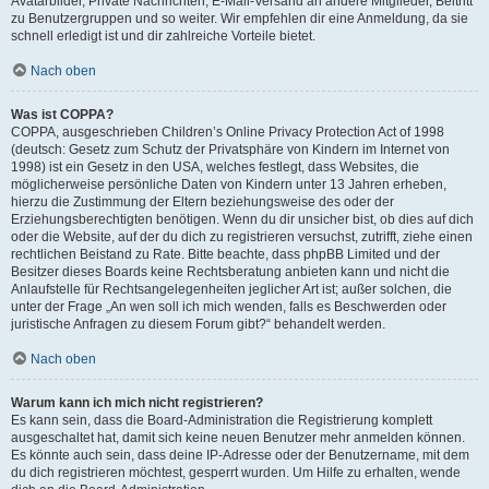
Avatarbilder, Private Nachrichten, E-Mail-Versand an andere Mitglieder, Beitritt
zu Benutzergruppen und so weiter. Wir empfehlen dir eine Anmeldung, da sie
schnell erledigt ist und dir zahlreiche Vorteile bietet.
Nach oben
Was ist COPPA?
COPPA, ausgeschrieben Children’s Online Privacy Protection Act of 1998
(deutsch: Gesetz zum Schutz der Privatsphäre von Kindern im Internet von
1998) ist ein Gesetz in den USA, welches festlegt, dass Websites, die
möglicherweise persönliche Daten von Kindern unter 13 Jahren erheben,
hierzu die Zustimmung der Eltern beziehungsweise des oder der
Erziehungsberechtigten benötigen. Wenn du dir unsicher bist, ob dies auf dich
oder die Website, auf der du dich zu registrieren versuchst, zutrifft, ziehe einen
rechtlichen Beistand zu Rate. Bitte beachte, dass phpBB Limited und der
Besitzer dieses Boards keine Rechtsberatung anbieten kann und nicht die
Anlaufstelle für Rechtsangelegenheiten jeglicher Art ist; außer solchen, die
unter der Frage „An wen soll ich mich wenden, falls es Beschwerden oder
juristische Anfragen zu diesem Forum gibt?“ behandelt werden.
Nach oben
Warum kann ich mich nicht registrieren?
Es kann sein, dass die Board-Administration die Registrierung komplett
ausgeschaltet hat, damit sich keine neuen Benutzer mehr anmelden können.
Es könnte auch sein, dass deine IP-Adresse oder der Benutzername, mit dem
du dich registrieren möchtest, gesperrt wurden. Um Hilfe zu erhalten, wende