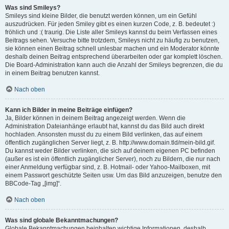
Was sind Smileys?
Smileys sind kleine Bilder, die benutzt werden können, um ein Gefühl
auszudrücken. Für jeden Smiley gibt es einen kurzen Code, z. B. bedeutet :)
fröhlich und :( traurig. Die Liste aller Smileys kannst du beim Verfassen eines
Beitrags sehen. Versuche bitte trotzdem, Smileys nicht zu häufig zu benutzen,
sie können einen Beitrag schnell unlesbar machen und ein Moderator könnte
deshalb deinen Beitrag entsprechend überarbeiten oder gar komplett löschen.
Die Board-Administration kann auch die Anzahl der Smileys begrenzen, die du
in einem Beitrag benutzen kannst.
Nach oben
Kann ich Bilder in meine Beiträge einfügen?
Ja, Bilder können in deinem Beitrag angezeigt werden. Wenn die
Administration Dateianhänge erlaubt hat, kannst du das Bild auch direkt
hochladen. Ansonsten musst du zu einem Bild verlinken, das auf einem
öffentlich zugänglichen Server liegt, z. B. http://www.domain.tld/mein-bild.gif.
Du kannst weder Bilder verlinken, die sich auf deinem eigenen PC befinden
(außer es ist ein öffentlich zugänglicher Server), noch zu Bildern, die nur nach
einer Anmeldung verfügbar sind, z. B. Hotmail- oder Yahoo-Mailboxen, mit
einem Passwort geschützte Seiten usw. Um das Bild anzuzeigen, benutze den
BBCode-Tag „[img]“.
Nach oben
Was sind globale Bekanntmachungen?
Globale Bekanntmachungen beinhalten wichtige Informationen, deshalb