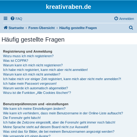
kreativraben.de
FAQ
Anmelden
S
Startseite
Foren-Übersicht
Häufig gestellte Fragen
u
Häufig gestellte Fragen
c
h
Registrierung und Anmeldung
Wozu muss ich mich registrieren?
e
Was ist COPPA?
Warum kann ich mich nicht registrieren?
Ich habe mich registriert, kann mich aber nicht anmelden!
Warum kann ich mich nicht anmelden?
Ich habe mich vor einiger Zeit registriert, kann mich aber nicht mehr anmelden?!
Ich habe mein Passwort vergessen!
Warum werde ich automatisch abgemeldet?
Wozu ist die Funktion „Alle Cookies löschen“?
Benutzerpräferenzen und -einstellungen
Wie kann ich meine Einstellungen ändern?
Wie kann ich verhindern, dass mein Benutzername in der Online-Liste auftaucht?
Die Forenuhr geht falsch!
Ich habe die Zeitzone eingestellt, aber die Forenuhr geht immer noch falsch!
Meine Sprache steht auf diesem Board nicht zur Auswahl!
Was sind das für Bilder, die bei meinem Benutzernamen angezeigt werden?
Wie verwende ich einen Avatar?