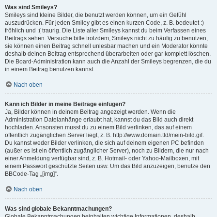
Was sind Smileys?
Smileys sind kleine Bilder, die benutzt werden können, um ein Gefühl
auszudrücken. Für jeden Smiley gibt es einen kurzen Code, z. B. bedeutet :)
fröhlich und :( traurig. Die Liste aller Smileys kannst du beim Verfassen eines
Beitrags sehen. Versuche bitte trotzdem, Smileys nicht zu häufig zu benutzen,
sie können einen Beitrag schnell unlesbar machen und ein Moderator könnte
deshalb deinen Beitrag entsprechend überarbeiten oder gar komplett löschen.
Die Board-Administration kann auch die Anzahl der Smileys begrenzen, die du
in einem Beitrag benutzen kannst.
Nach oben
Kann ich Bilder in meine Beiträge einfügen?
Ja, Bilder können in deinem Beitrag angezeigt werden. Wenn die
Administration Dateianhänge erlaubt hat, kannst du das Bild auch direkt
hochladen. Ansonsten musst du zu einem Bild verlinken, das auf einem
öffentlich zugänglichen Server liegt, z. B. http://www.domain.tld/mein-bild.gif.
Du kannst weder Bilder verlinken, die sich auf deinem eigenen PC befinden
(außer es ist ein öffentlich zugänglicher Server), noch zu Bildern, die nur nach
einer Anmeldung verfügbar sind, z. B. Hotmail- oder Yahoo-Mailboxen, mit
einem Passwort geschützte Seiten usw. Um das Bild anzuzeigen, benutze den
BBCode-Tag „[img]“.
Nach oben
Was sind globale Bekanntmachungen?
Globale Bekanntmachungen beinhalten wichtige Informationen, deshalb