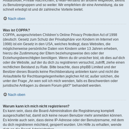
Avatarbilder, Private Nachrichten, E-Mail-Versand an andere Mitglieder, Beitritt
zu Benutzergruppen und so weiter. Wir empfehlen dir eine Anmeldung, da sie
schnell erledigt ist und dir zahlreiche Vorteile bietet.
Nach oben
Was ist COPPA?
COPPA, ausgeschrieben Children’s Online Privacy Protection Act of 1998
(deutsch: Gesetz zum Schutz der Privatsphäre von Kindern im Internet von
1998) ist ein Gesetz in den USA, welches festlegt, dass Websites, die
möglicherweise persönliche Daten von Kindern unter 13 Jahren erheben,
hierzu die Zustimmung der Eltern beziehungsweise des oder der
Erziehungsberechtigten benötigen. Wenn du dir unsicher bist, ob dies auf dich
oder die Website, auf der du dich zu registrieren versuchst, zutrifft, ziehe einen
rechtlichen Beistand zu Rate. Bitte beachte, dass phpBB Limited und der
Besitzer dieses Boards keine Rechtsberatung anbieten kann und nicht die
Anlaufstelle für Rechtsangelegenheiten jeglicher Art ist; außer solchen, die
unter der Frage „An wen soll ich mich wenden, falls es Beschwerden oder
juristische Anfragen zu diesem Forum gibt?“ behandelt werden.
Nach oben
Warum kann ich mich nicht registrieren?
Es kann sein, dass die Board-Administration die Registrierung komplett
ausgeschaltet hat, damit sich keine neuen Benutzer mehr anmelden können.
Es könnte auch sein, dass deine IP-Adresse oder der Benutzername, mit dem
du dich registrieren möchtest, gesperrt wurden. Um Hilfe zu erhalten, wende