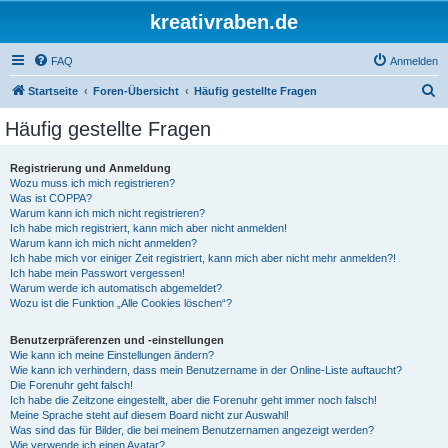
kreativraben.de
FAQ
Anmelden
S
Startseite
Foren-Übersicht
Häufig gestellte Fragen
u
Häufig gestellte Fragen
c
h
Registrierung und Anmeldung
Wozu muss ich mich registrieren?
e
Was ist COPPA?
Warum kann ich mich nicht registrieren?
Ich habe mich registriert, kann mich aber nicht anmelden!
Warum kann ich mich nicht anmelden?
Ich habe mich vor einiger Zeit registriert, kann mich aber nicht mehr anmelden?!
Ich habe mein Passwort vergessen!
Warum werde ich automatisch abgemeldet?
Wozu ist die Funktion „Alle Cookies löschen“?
Benutzerpräferenzen und -einstellungen
Wie kann ich meine Einstellungen ändern?
Wie kann ich verhindern, dass mein Benutzername in der Online-Liste auftaucht?
Die Forenuhr geht falsch!
Ich habe die Zeitzone eingestellt, aber die Forenuhr geht immer noch falsch!
Meine Sprache steht auf diesem Board nicht zur Auswahl!
Was sind das für Bilder, die bei meinem Benutzernamen angezeigt werden?
Wie verwende ich einen Avatar?