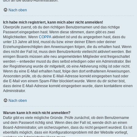
dich an die Board-Administration.
Nach oben
Ich habe mich registriert, kann mich aber nicht anmelden!
Überprüfe zuerst, ob du den richtigen Benutzernamen und das richtige
Passwort eingegeben hast. Wenn diese stimmen, dann gibt es zwei
Möglichkeiten. Wenn
COPPA
aktiviert ist und du angegeben hast, dass du
unter 13 Jahre alt bist, musst du bzw. einer deiner Eltern oder deiner
Erziehungsberechtigten den Anweisungen folgen, die du erhalten hast. Wenn
dies nicht der Fall ist, muss dein Benutzerkonto vielleicht aktiviert werden. Bei
einigen Boards müssen alle neu angemeldeten Mitglieder erst freigeschaltet
werden – entweder musst du dies selbst erledigen oder ein Administrator. Bei
der Registrierung wurde dir mitgeteilt, ob eine Aktivierung nötig ist oder nicht.
Wenn du eine E-Mail erhalten hast, folge den dort enthaltenen Anweisungen.
Ansonsten prüfe, ob du deine E-Mail-Adresse korrekt eingegeben hast oder
die E-Mail von einem Spam-Filter blockiert wurde. Wenn du dir sicher bist,
dass deine E-Mail-Adresse korrekt eingegeben wurde, dann kontaktiere einen
Administrator.
Nach oben
Warum kann ich mich nicht anmelden?
Dafür gibt es viele mögliche Gründe. Prüfe zunächst, ob dein Benutzername
und dein Passwort richtig sind. Wenn dies der Fall ist, wende dich an einen
Board-Administrator, um sicherzugehen, dass du nicht gesperrt wurdest. Es ist
ebenfalls möglich, dass ein Konfigurationsproblem mit der Website vorliegt,