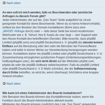
Nach oben
An wen soll ich mich wenden, falls es Beschwerden oder juristische
Anfragen zu diesem Forum gibt?
Jeder Administrator, der auf der „Das Team“-Seite aufgeführt ist, ist ein
geeigneter Kontakt für deine Beschwerde. Wenn du so keine Antwort erhältst,
solltest du den Besitzer der Domain kontaktieren (führe dazu eine
„WHOIS“-Abfrage
durch) oder — falls diese Seite bei einem kostenlosen
Webhoster wie z. B. Yahoo!, free.fr, funpic.de usw. liegt — den Support oder
den Abuse-Kontakt des betreffenden Dienstes. Bitte beachte, dass phpBB
Limited (phpBB.com) und phpBB Deutschland e. V. (phpBB.de)
absolut keinen
Einfluss
auf die Benutzung oder den oder die Benutzer der Forensoftware
haben und dafür in keiner Weise zur Verantwortung herangezogen werden
können. Kontaktiere daher nie phpBB Limited oder phpBB Deutschland e. V. in
Zusammenhang mit jeglichen juristischen Fragen (Unterlassungserklärungen,
Haftungsfragen usw.), die
sich nicht direkt
auf die Websiten phpbb.com,
phpbb.de oder die phpBB-Software selbst beziehen. Falls du phpBB Limited
oder phpBB Deutschland e. V. E-Mails schreibst, die die
Softwarenutzung
durch Dritte
betreffen, so wirst du, wenn überhaupt, höchstens eine knappe
Antwort erhalten.
Nach oben
Wie kann ich einen Administrator des Boards kontaktieren?
Alle Benutzer des Boards können das Kontaktformular nutzen, wenn die
Funktion durch die Board-Administration aktiviert wurde.
Mitglieder des Boards können zusätzlich den Link „Das Team“ verwenden.