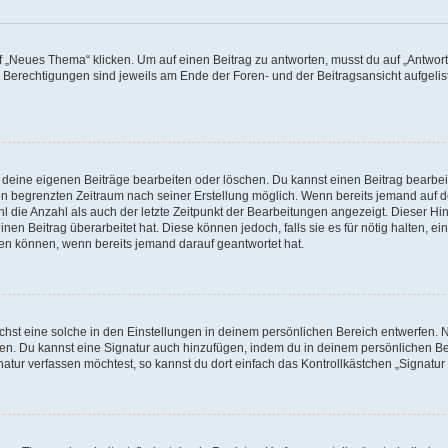
„Neues Thema“ klicken. Um auf einen Beitrag zu antworten, musst du auf „Antworte
e Berechtigungen sind jeweils am Ende der Foren- und der Beitragsansicht aufgeliste
r deine eigenen Beiträge bearbeiten oder löschen. Du kannst einen Beitrag bearbe
inen begrenzten Zeitraum nach seiner Erstellung möglich. Wenn bereits jemand auf de
 die Anzahl als auch der letzte Zeitpunkt der Bearbeitungen angezeigt. Dieser Hi
en Beitrag überarbeitet hat. Diese können jedoch, falls sie es für nötig halten, ei
hen können, wenn bereits jemand darauf geantwortet hat.
st eine solche in den Einstellungen in deinem persönlichen Bereich entwerfen. Na
eren. Du kannst eine Signatur auch hinzufügen, indem du in deinem persönlichen 
atur verfassen möchtest, so kannst du dort einfach das Kontrollkästchen „Signatu