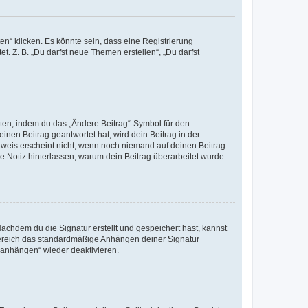
n“ klicken. Es könnte sein, dass eine Registrierung
t. Z. B. „Du darfst neue Themen erstellen“, „Du darfst
iten, indem du das „Ändere Beitrag“-Symbol für den
inen Beitrag geantwortet hat, wird dein Beitrag in der
nweis erscheint nicht, wenn noch niemand auf deinen Beitrag
ne Notiz hinterlassen, warum dein Beitrag überarbeitet wurde.
chdem du die Signatur erstellt und gespeichert hast, kannst
Bereich das standardmäßige Anhängen deiner Signatur
r anhängen“ wieder deaktivieren.