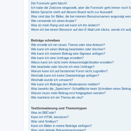
Die Forenuhr geht falsch!
Ich habe die Zeitzone eingestellt, aber die Forenuhr geht immer noch f
Meine Sprache steht auf diesem Board nicht zur Auswahl!
Was sind das für Bilder, die bei meinem Benutzernamen angezeigt we
Wie verwende ich einen Avatar?
Was ist mein Rang und wie kann ich ihn ändern?
Wenn ich bei einem Benutzer auf den E-Mail-Link klicke, werde ich au
Beiträge schreiben
Wie erstelle ich ein neues Thema oder eine Antwort?
Wie kann ich einen Beitrag bearbeiten oder löschen?
Wie kann ich meinem Beitrag eine Signatur anfügen?
Wie kann ich eine Umfrage erstellen?
Wieso kann ich nicht mehr Antwortmöglichkeiten erstellen?
Wie bearbeite oder lösche ich eine Umfrage?
Warum kann ich auf bestimmte Foren nicht zugreifen?
Weshalb kann ich keine Dateianhänge anfügen?
Weshalb wurde ich verwarnt?
Wie kann ich Beiträge den Moderatoren melden?
Was bewirkt die „Speichern“-Schaltfläche beim Schreiben eines Beitra
Warum muss mein Beitrag erst freigegeben werden?
Wie markiere ich ein Thema als neu?
Textformatierung und Thementypen
Was ist BBCode?
Kann ich HTML benutzen?
Was sind Smileys?
Kann ich Bilder in meine Beiträge einfügen?
Was sind globale Bekanntmachungen?