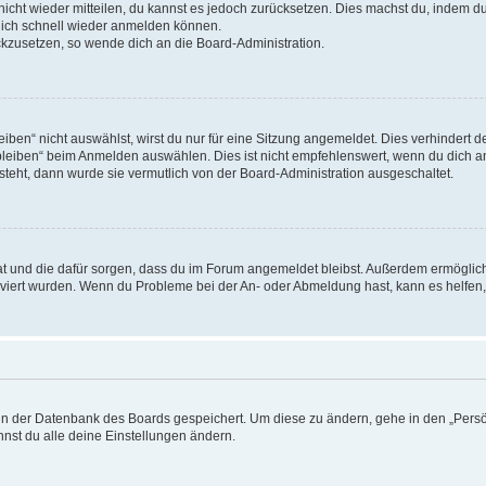
 nicht wieder mitteilen, du kannst es jedoch zurücksetzen. Dies machst du, indem 
 dich schnell wieder anmelden können.
ückzusetzen, so wende dich an die Board-Administration.
en“ nicht auswählst, wirst du nur für eine Sitzung angemeldet. Dies verhindert 
leiben“ beim Anmelden auswählen. Dies ist nicht empfehlenswert, wenn du dich an
 steht, dann wurde sie vermutlich von der Board-Administration ausgeschaltet.
 hat und die dafür sorgen, dass du im Forum angemeldet bleibst. Außerdem ermögli
tiviert wurden. Wenn du Probleme bei der An- oder Abmeldung hast, kann es helfen
n in der Datenbank des Boards gespeichert. Um diese zu ändern, gehe in den „Persö
nst du alle deine Einstellungen ändern.