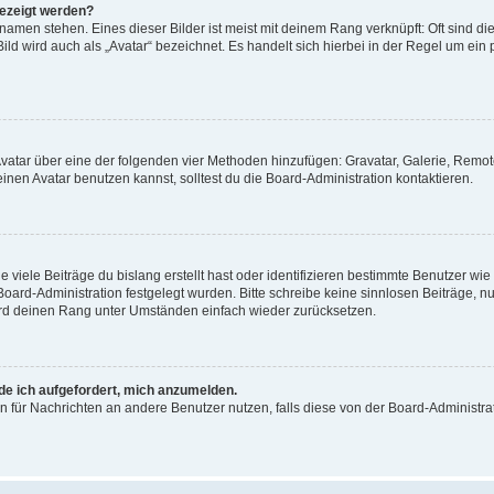
gezeigt werden?
amen stehen. Eines dieser Bilder ist meist mit deinem Rang verknüpft: Oft sind di
ld wird auch als „Avatar“ bezeichnet. Es handelt sich hierbei in der Regel um ein
 Avatar über eine der folgenden vier Methoden hinzufügen: Gravatar, Galerie, Rem
en Avatar benutzen kannst, solltest du die Board-Administration kontaktieren.
viele Beiträge du bislang erstellt hast oder identifizieren bestimmte Benutzer w
 Board-Administration festgelegt wurden. Bitte schreibe keine sinnlosen Beiträge
wird deinen Rang unter Umständen einfach wieder zurücksetzen.
rde ich aufgefordert, mich anzumelden.
ion für Nachrichten an andere Benutzer nutzen, falls diese von der Board-Administ