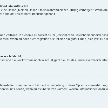
ine-Liste auftaucht?
n eine Option „Meinen Online-Status während dieser Sitzung verbergen“. Wenn du d
st dann als unsichtbarer Besucher gezählt.
en Zeitzone. In diesem Fall solltest du im „Persönlichen Bereich“ die für dich passe
den. Wenn du noch nicht registriert bist, ist dies ein guter Grund, dies jetzt zu tun
mer noch falsch!
t hast und die Zeit trotzdem noch falsch ist, geht die Uhr des Servers vermutlich fal
t installiert oder niemand hat das Forum bislang in deine Sprache übersetzt. Frag
, würden wir uns freuen, wenn du es übersetzen würdest. Weitere Informationen dazu