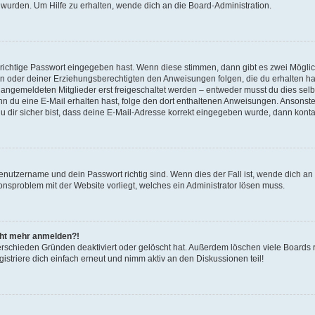
 wurden. Um Hilfe zu erhalten, wende dich an die Board-Administration.
 richtige Passwort eingegeben hast. Wenn diese stimmen, dann gibt es zwei Mögl
tern oder deiner Erziehungsberechtigten den Anweisungen folgen, die du erhalten ha
u angemeldeten Mitglieder erst freigeschaltet werden – entweder musst du dies selbs
. Wenn du eine E-Mail erhalten hast, folge den dort enthaltenen Anweisungen. Ansons
 dir sicher bist, dass deine E-Mail-Adresse korrekt eingegeben wurde, dann kontak
Benutzername und dein Passwort richtig sind. Wenn dies der Fall ist, wende dich a
ionsproblem mit der Website vorliegt, welches ein Administrator lösen muss.
icht mehr anmelden?!
erschieden Gründen deaktiviert oder gelöscht hat. Außerdem löschen viele Boards r
triere dich einfach erneut und nimm aktiv an den Diskussionen teil!