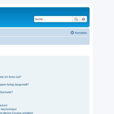
Suche
Erweiterte Suche
Anmelden
ete ich ihnen bei?
en farbig dargestellt?
tartseite?
icken!
 Nachrichten!
ed dieses Forums erhalten!