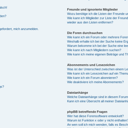
alsch!
Freunde und ignorierte Mitglieder
Wozu benötige ich die Listen der Freunde un
rden?
Wie kann ich Mitglieder zur Liste der Freund
wieder aus den Listen entfernen?
fgefordert, mich anzumelden.
Die Foren durchsuchen
Wie kann ich ein Forum oder mehrere For
Weshalb erhalte ich bei der Suche keine Er
Warum bekomme ich bei der Suche eine lee
Wie kann ich nach Mitgliedern suchen?
Wie kann ich meine eigenen Beiträge und T
Abonnements und Lesezeichen
Was ist der Unterschied zwischen einem L
Wie kann ich ein Lesezeichen auf ein Them
Wie kann ich ein Forum abonnieren?
Wie deaktiviere ich meine Abonnements?
gs?
Dateianhänge
Welche Dateianhänge sind in diesem Forum
Kann ich eine Übersicht all meiner Dateian
phpBB betreffende Fragen
Wer hat diese Forensoftware entwickelt?
Warum ist Funktion x oder y nicht enthalten
An wen soll ich mich wenden, falls es Besc