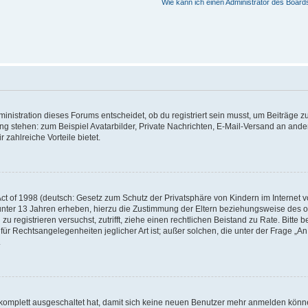
Wie kann ich einen Administrator des Board
istration dieses Forums entscheidet, ob du registriert sein musst, um Beiträge zu s
ung stehen: zum Beispiel Avatarbilder, Private Nachrichten, E-Mail-Versand an ander
 zahlreiche Vorteile bietet.
t of 1998 (deutsch: Gesetz zum Schutz der Privatsphäre von Kindern im Internet vo
unter 13 Jahren erheben, hierzu die Zustimmung der Eltern beziehungsweise des o
h zu registrieren versuchst, zutrifft, ziehe einen rechtlichen Beistand zu Rate. Bit
für Rechtsangelegenheiten jeglicher Art ist; außer solchen, die unter der Frage „
.
g komplett ausgeschaltet hat, damit sich keine neuen Benutzer mehr anmelden könn